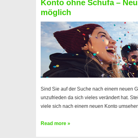
Konto ohne Schufa – Neue
Sie
möglich
einen
Kredit
ohne
Einkommensnachweis
Sind Sie auf der Suche nach einem neuen G
unzufrieden da sich vieles verändert hat. S
viele sich nach einem neuen Konto umsehen
Konto
Read more »
ohne