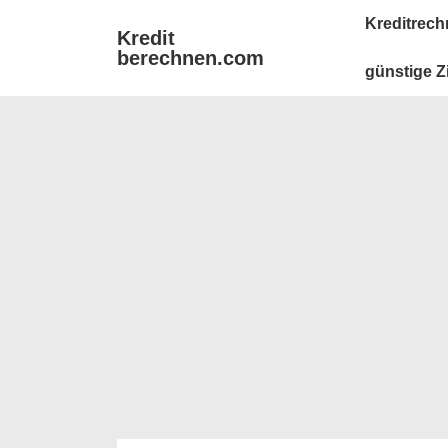
↓
Main
Kreditrech
Kredit
Zum
Navigation
berechnen.com
Inhalt
günstige Z