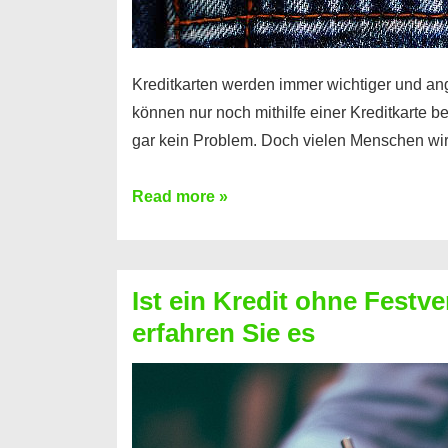
Kreditkarten werden immer wichtiger und an
können nur noch mithilfe einer Kreditkarte be
gar kein Problem. Doch vielen Menschen wir
Kreditkarte
Read more »
ohne
Schufa
–
Ist ein Kredit ohne Festve
Prepaid
erfahren Sie es
ist
nicht
nur
für
Ihr