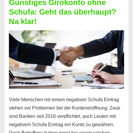
Günstiges Girokonto ohne
dabei
Schufa: Geht das überhaupt?
profitieren
Na klar!
–
So
funktioniert’s
Viele Menschen mit einem negativen Schufa Eintrag
stehen vor Problemen bei der Konteneröffnung: Zwar
sind Banken seit 2016 verpflichtet, auch Leuten mit
negativem Schufa Eintrag ein Konto zu gewähren.
Doch Betroffene haben meist bei einem solchen