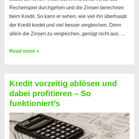
Rechenspiel durchgehen und die Zinsen berechnen
beim Kredit. So kann er sehen, wie viel ihn überhaupt
der Kredit kostet und viel besser vergleichen. Denn
allein die Zinsen zu vergleichen, genügt nicht aus, …
Ganz
Read more »
einfach
Zinsen
beim
Kredit vorzeitig ablösen und
Kredit
dabei profitieren – So
berechnen
funktioniert’s
–
Mit
diesen
Regeln!