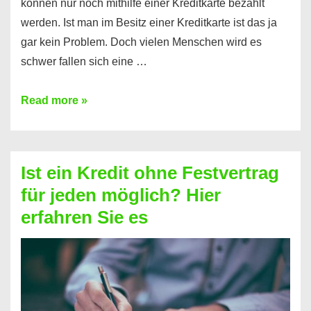
können nur noch mithilfe einer Kreditkarte bezahlt
werden. Ist man im Besitz einer Kreditkarte ist das ja
gar kein Problem. Doch vielen Menschen wird es
schwer fallen sich eine …
Kreditkarte
Read more »
ohne
Schufa
–
Ist ein Kredit ohne Festvertrag
Prepaid
für jeden möglich? Hier
ist
erfahren Sie es
nicht
nur
für
Ihr
Handy