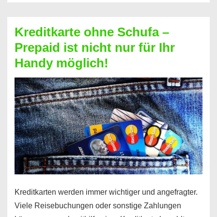
Schufa
–
Kreditkarte ohne Schufa –
Neueröffnung
Prepaid ist nicht nur für Ihr
trotz
Handy möglich!
Schufaeintrag
möglich
Kreditkarten werden immer wichtiger und angefragter.
Viele Reisebuchungen oder sonstige Zahlungen