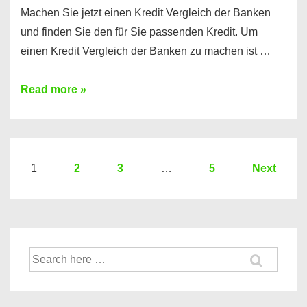
Machen Sie jetzt einen Kredit Vergleich der Banken
und finden Sie den für Sie passenden Kredit. Um
einen Kredit Vergleich der Banken zu machen ist …
Sie
Read more »
brauchen
einen
Kredit?
Hier
Seitennummerierung
1
2
3
…
5
Next
ein
der
Kredit
Beiträge
Vergleich
der
Suche
Banken
nach: