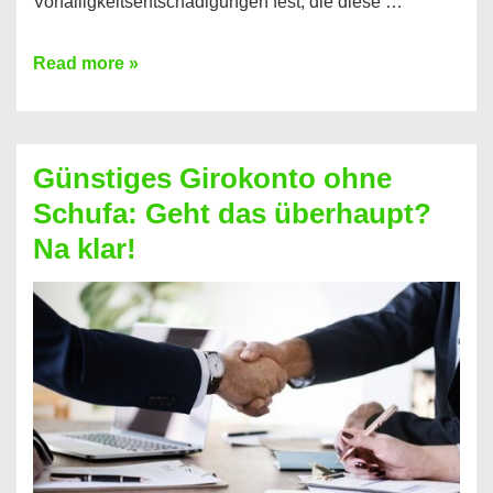
Vorfälligkeitsentschädigungen fest, die diese …
Kredit
Read more »
vorzeitig
ablösen
und
Günstiges Girokonto ohne
dabei
Schufa: Geht das überhaupt?
profitieren
Na klar!
–
So
funktioniert’s