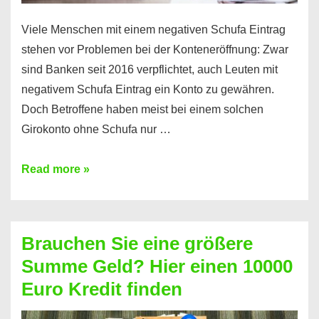
Viele Menschen mit einem negativen Schufa Eintrag
stehen vor Problemen bei der Konteneröffnung: Zwar
sind Banken seit 2016 verpflichtet, auch Leuten mit
negativem Schufa Eintrag ein Konto zu gewähren.
Doch Betroffene haben meist bei einem solchen
Girokonto ohne Schufa nur …
Günstiges
Read more »
Girokonto
ohne
Schufa:
Brauchen Sie eine größere
Geht
Summe Geld? Hier einen 10000
das
Euro Kredit finden
überhaupt?
Na