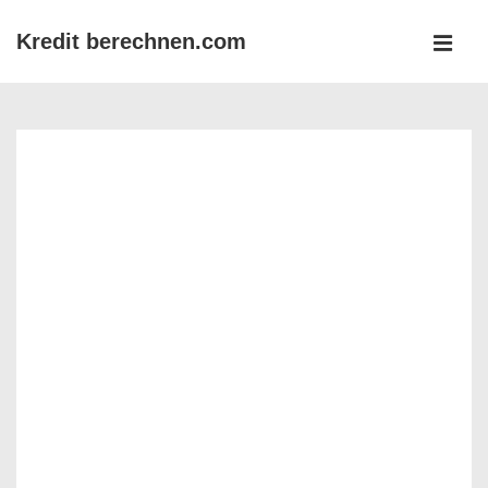
↓
Kredit berechnen.com
Zum
MEN
Inhalt
Main
Navigation