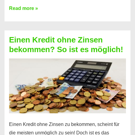
Ist
Read more »
ein
Kredit
ohne
Einen Kredit ohne Zinsen
Festvertrag
bekommen? So ist es möglich!
für
jeden
möglich?
Hier
erfahren
Sie
es
Einen Kredit ohne Zinsen zu bekommen, scheint für
die meisten unmöglich zu sein! Doch ist es das