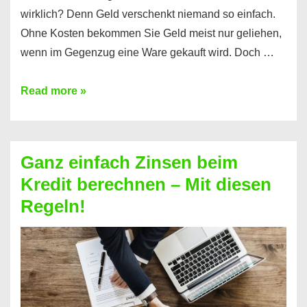
wirklich? Denn Geld verschenkt niemand so einfach.
Ohne Kosten bekommen Sie Geld meist nur geliehen,
wenn im Gegenzug eine Ware gekauft wird. Doch …
Einen
Read more »
Kredit
ohne
Zinsen
Ganz einfach Zinsen beim
bekommen?
Kredit berechnen – Mit diesen
So
Regeln!
ist
es
möglich!