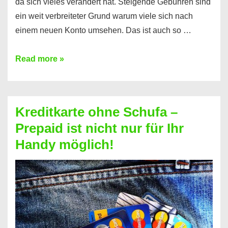
da sich vieles verändert hat. Steigende Gebühren sind
ein weit verbreiteter Grund warum viele sich nach
einem neuen Konto umsehen. Das ist auch so …
Konto
Read more »
ohne
Schufa
–
Kreditkarte ohne Schufa –
Neueröffnung
Prepaid ist nicht nur für Ihr
trotz
Handy möglich!
Schufaeintrag
möglich