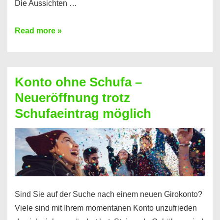
Die Aussichten …
Mit
Read more »
diesen
Möglichkeiten
erhalten
Konto ohne Schufa –
Sie
Neueröffnung trotz
einen
Schufaeintrag möglich
Kredit
ohne
Einkommensnachweis
Sind Sie auf der Suche nach einem neuen Girokonto?
Viele sind mit Ihrem momentanen Konto unzufrieden