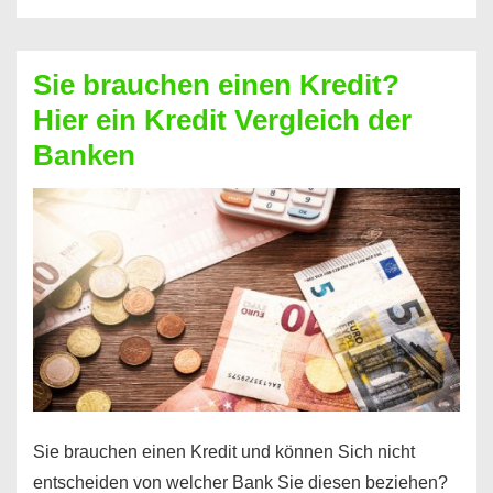
eine
größere
Sie brauchen einen Kredit?
Summe
Hier ein Kredit Vergleich der
Geld?
Banken
Hier
einen
10000
Euro
Kredit
finden
Sie brauchen einen Kredit und können Sich nicht
entscheiden von welcher Bank Sie diesen beziehen?