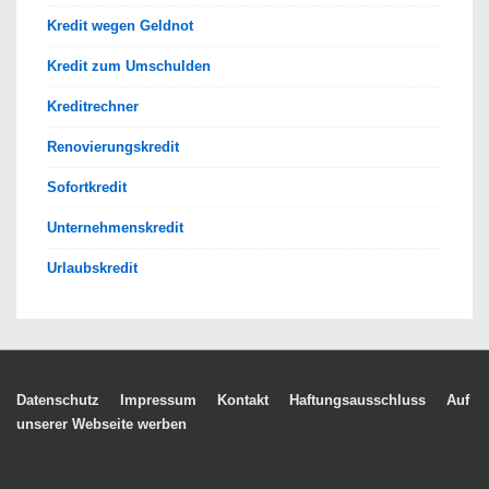
Kredit wegen Geldnot
Kredit zum Umschulden
Kreditrechner
Renovierungskredit
Sofortkredit
Unternehmenskredit
Urlaubskredit
Footer-
Datenschutz
Impressum
Kontakt
Haftungsausschluss
Auf
unserer Webseite werben
Menü