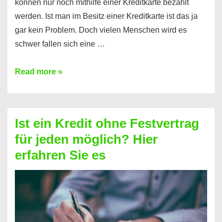
können nur noch mithilfe einer Kreditkarte bezahlt
werden. Ist man im Besitz einer Kreditkarte ist das ja
gar kein Problem. Doch vielen Menschen wird es
schwer fallen sich eine …
Kreditkarte
Read more »
ohne
Schufa
–
Ist ein Kredit ohne Festvertrag
Prepaid
für jeden möglich? Hier
ist
erfahren Sie es
nicht
nur
für
Ihr
Handy