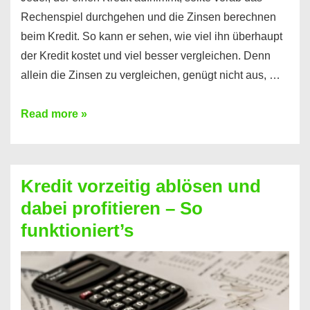
Rechenspiel durchgehen und die Zinsen berechnen
beim Kredit. So kann er sehen, wie viel ihn überhaupt
der Kredit kostet und viel besser vergleichen. Denn
allein die Zinsen zu vergleichen, genügt nicht aus, …
Ganz
Read more »
einfach
Zinsen
beim
Kredit vorzeitig ablösen und
Kredit
dabei profitieren – So
berechnen
funktioniert’s
–
Mit
diesen
Regeln!