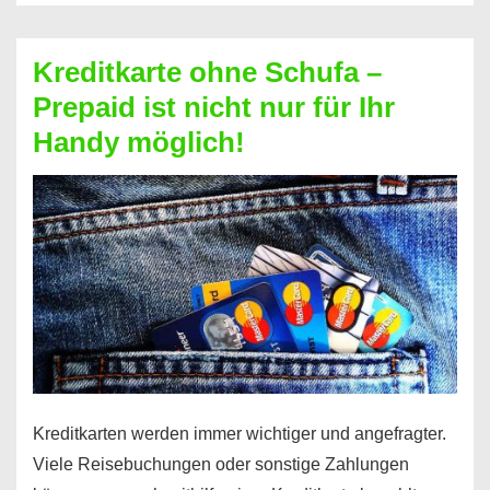
Schufa
–
Kreditkarte ohne Schufa –
Neueröffnung
Prepaid ist nicht nur für Ihr
trotz
Handy möglich!
Schufaeintrag
möglich
Kreditkarten werden immer wichtiger und angefragter.
Viele Reisebuchungen oder sonstige Zahlungen