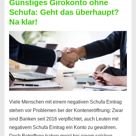
Günstiges Girokonto ohne
dabei
Schufa: Geht das überhaupt?
profitieren
Na klar!
–
So
funktioniert’s
Viele Menschen mit einem negativen Schufa Eintrag
stehen vor Problemen bei der Konteneröffnung: Zwar
sind Banken seit 2016 verpflichtet, auch Leuten mit
negativem Schufa Eintrag ein Konto zu gewähren.
Doch Betroffene haben meist bei einem solchen