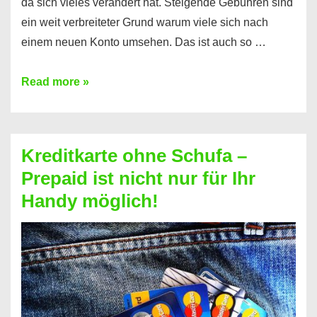
da sich vieles verändert hat. Steigende Gebühren sind
ein weit verbreiteter Grund warum viele sich nach
einem neuen Konto umsehen. Das ist auch so …
Konto
Read more »
ohne
Schufa
–
Kreditkarte ohne Schufa –
Neueröffnung
Prepaid ist nicht nur für Ihr
trotz
Handy möglich!
Schufaeintrag
möglich