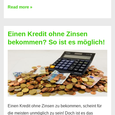
Ist
Read more »
ein
Kredit
ohne
Einen Kredit ohne Zinsen
Festvertrag
bekommen? So ist es möglich!
für
jeden
möglich?
Hier
erfahren
Sie
es
Einen Kredit ohne Zinsen zu bekommen, scheint für
die meisten unmöglich zu sein! Doch ist es das