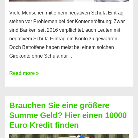
Viele Menschen mit einem negativen Schufa Eintrag
stehen vor Problemen bei der Konteneröffnung: Zwar
sind Banken seit 2016 verpflichtet, auch Leuten mit
negativem Schufa Eintrag ein Konto zu gewähren.
Doch Betroffene haben meist bei einem solchen
Girokonto ohne Schufa nur …
Günstiges
Read more »
Girokonto
ohne
Schufa:
Brauchen Sie eine größere
Geht
Summe Geld? Hier einen 10000
das
Euro Kredit finden
überhaupt?
Na