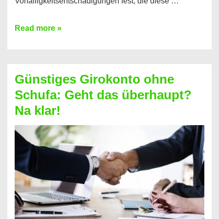
Vorfälligkeitsentschädigungen fest, die diese …
Kredit
Read more »
vorzeitig
ablösen
und
Günstiges Girokonto ohne
dabei
Schufa: Geht das überhaupt?
profitieren
Na klar!
–
So
funktioniert’s