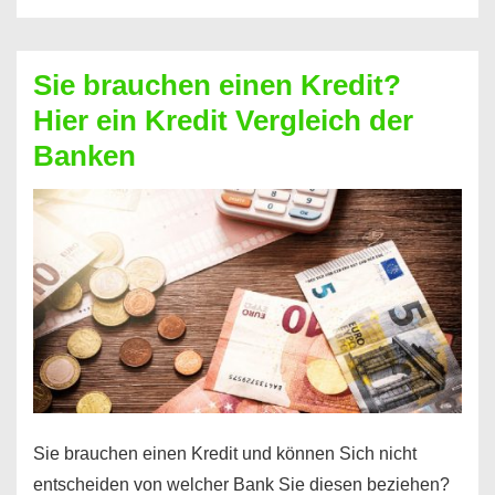
eine
größere
Sie brauchen einen Kredit?
Summe
Hier ein Kredit Vergleich der
Geld?
Banken
Hier
einen
10000
Euro
Kredit
finden
Sie brauchen einen Kredit und können Sich nicht
entscheiden von welcher Bank Sie diesen beziehen?