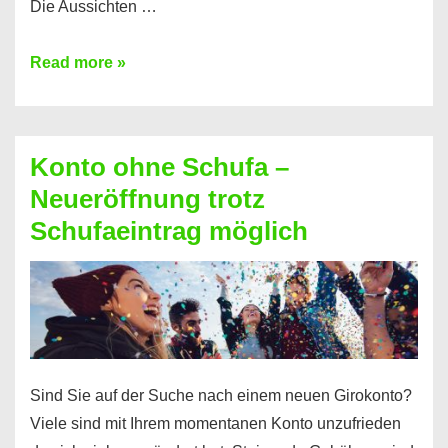
Die Aussichten …
Mit
Read more »
diesen
Möglichkeiten
erhalten
Konto ohne Schufa –
Sie
Neueröffnung trotz
einen
Schufaeintrag möglich
Kredit
ohne
Einkommensnachweis
Sind Sie auf der Suche nach einem neuen Girokonto?
Viele sind mit Ihrem momentanen Konto unzufrieden