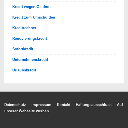
Kredit wegen Geldnot
Kredit zum Umschulden
Kreditrechner
Renovierungskredit
Sofortkredit
Unternehmenskredit
Urlaubskredit
Footer-
Datenschutz
Impressum
Kontakt
Haftungsausschluss
Auf
unserer Webseite werben
Menü