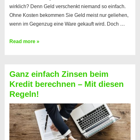
wirklich? Denn Geld verschenkt niemand so einfach.
Ohne Kosten bekommen Sie Geld meist nur geliehen,
wenn im Gegenzug eine Ware gekauft wird. Doch …
Einen
Read more »
Kredit
ohne
Zinsen
Ganz einfach Zinsen beim
bekommen?
Kredit berechnen – Mit diesen
So
Regeln!
ist
es
möglich!