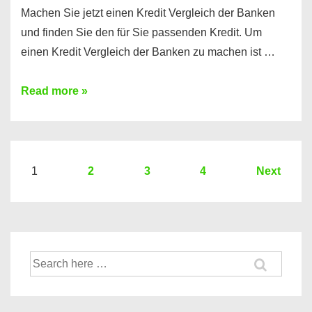
Machen Sie jetzt einen Kredit Vergleich der Banken
und finden Sie den für Sie passenden Kredit. Um
einen Kredit Vergleich der Banken zu machen ist …
Sie
Read more »
brauchen
einen
Kredit?
Hier
Seitennummerierung
1
2
3
4
Next
ein
der
Kredit
Beiträge
Vergleich
der
Suche
Banken
nach: