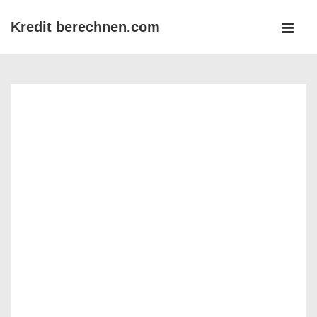
↓
Kredit berechnen.com
Zum
MEN
Inhalt
Main
Navigation