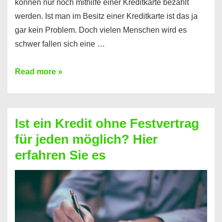
können nur noch mithilfe einer Kreditkarte bezahlt
werden. Ist man im Besitz einer Kreditkarte ist das ja
gar kein Problem. Doch vielen Menschen wird es
schwer fallen sich eine …
Kreditkarte
Read more »
ohne
Schufa
–
Ist ein Kredit ohne Festvertrag
Prepaid
für jeden möglich? Hier
ist
erfahren Sie es
nicht
nur
für
Ihr
Handy