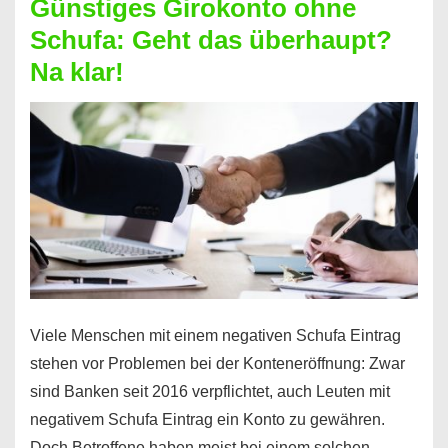
Günstiges Girokonto ohne
dabei
Schufa: Geht das überhaupt?
profitieren
Na klar!
–
So
funktioniert’s
Viele Menschen mit einem negativen Schufa Eintrag
stehen vor Problemen bei der Konteneröffnung: Zwar
sind Banken seit 2016 verpflichtet, auch Leuten mit
negativem Schufa Eintrag ein Konto zu gewähren.
Doch Betroffene haben meist bei einem solchen