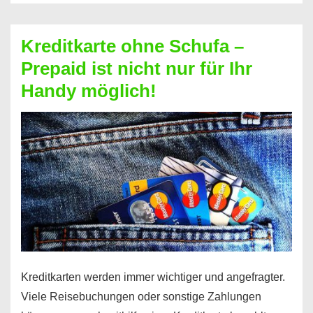
Schufa
–
Kreditkarte ohne Schufa –
Neueröffnung
Prepaid ist nicht nur für Ihr
trotz
Handy möglich!
Schufaeintrag
möglich
Kreditkarten werden immer wichtiger und angefragter.
Viele Reisebuchungen oder sonstige Zahlungen