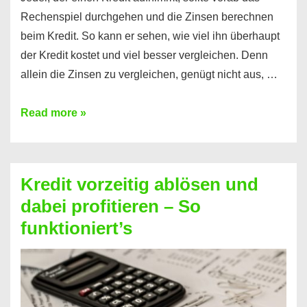
Rechenspiel durchgehen und die Zinsen berechnen
beim Kredit. So kann er sehen, wie viel ihn überhaupt
der Kredit kostet und viel besser vergleichen. Denn
allein die Zinsen zu vergleichen, genügt nicht aus, …
Ganz
Read more »
einfach
Zinsen
beim
Kredit vorzeitig ablösen und
Kredit
dabei profitieren – So
berechnen
funktioniert’s
–
Mit
diesen
Regeln!