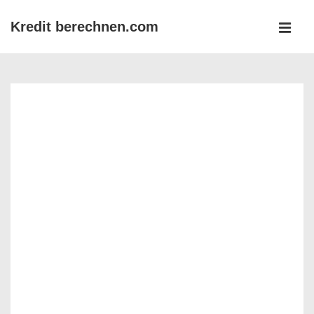
↓
Kredit berechnen.com
Zum
MEN
Inhalt
Main
Navigation