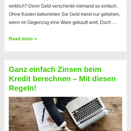
wirklich? Denn Geld verschenkt niemand so einfach.
Ohne Kosten bekommen Sie Geld meist nur geliehen,
wenn im Gegenzug eine Ware gekauft wird. Doch …
Einen
Read more »
Kredit
ohne
Zinsen
Ganz einfach Zinsen beim
bekommen?
Kredit berechnen – Mit diesen
So
Regeln!
ist
es
möglich!