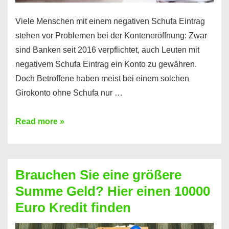
Viele Menschen mit einem negativen Schufa Eintrag
stehen vor Problemen bei der Konteneröffnung: Zwar
sind Banken seit 2016 verpflichtet, auch Leuten mit
negativem Schufa Eintrag ein Konto zu gewähren.
Doch Betroffene haben meist bei einem solchen
Girokonto ohne Schufa nur …
Günstiges
Read more »
Girokonto
ohne
Schufa:
Brauchen Sie eine größere
Geht
Summe Geld? Hier einen 10000
das
Euro Kredit finden
überhaupt?
Na