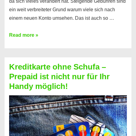
da sich vieles verändert hat. Steigende Gebühren sind
ein weit verbreiteter Grund warum viele sich nach
einem neuen Konto umsehen. Das ist auch so …
Konto
Read more »
ohne
Schufa
–
Kreditkarte ohne Schufa –
Neueröffnung
Prepaid ist nicht nur für Ihr
trotz
Handy möglich!
Schufaeintrag
möglich