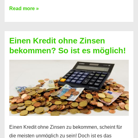
Ist
Read more »
ein
Kredit
ohne
Einen Kredit ohne Zinsen
Festvertrag
bekommen? So ist es möglich!
für
jeden
möglich?
Hier
erfahren
Sie
es
Einen Kredit ohne Zinsen zu bekommen, scheint für
die meisten unmöglich zu sein! Doch ist es das