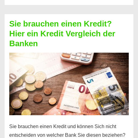
eine
größere
Sie brauchen einen Kredit?
Summe
Hier ein Kredit Vergleich der
Geld?
Banken
Hier
einen
10000
Euro
Kredit
finden
Sie brauchen einen Kredit und können Sich nicht
entscheiden von welcher Bank Sie diesen beziehen?