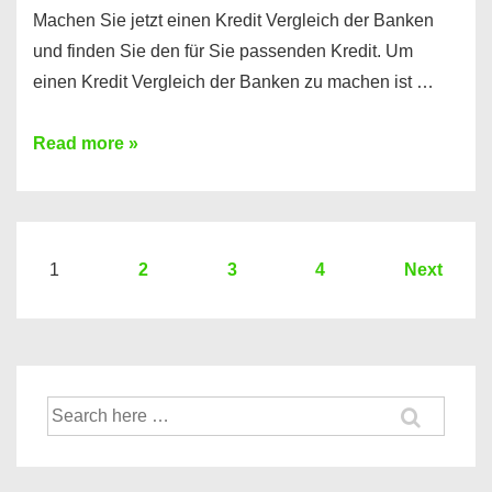
Machen Sie jetzt einen Kredit Vergleich der Banken
und finden Sie den für Sie passenden Kredit. Um
einen Kredit Vergleich der Banken zu machen ist …
Sie
Read more »
brauchen
einen
Kredit?
Hier
Seitennummerierung
1
2
3
4
Next
ein
der
Kredit
Beiträge
Vergleich
der
Suche
Banken
nach: