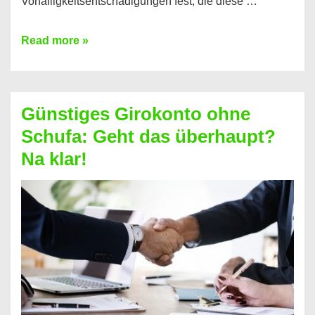
Vorfälligkeitsentschädigungen fest, die diese …
Kredit
Read more »
vorzeitig
ablösen
und
Günstiges Girokonto ohne
dabei
Schufa: Geht das überhaupt?
profitieren
Na klar!
–
So
funktioniert’s