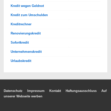
Kredit wegen Geldnot
Kredit zum Umschulden
Kreditrechner
Renovierungskredit
Sofortkredit
Unternehmenskredit
Urlaubskredit
Footer-
Datenschutz
Impressum
Kontakt
Haftungsausschluss
Auf
unserer Webseite werben
Menü