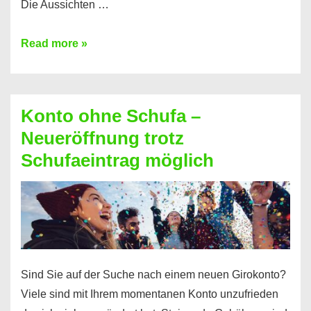
Die Aussichten …
Mit
Read more »
diesen
Möglichkeiten
erhalten
Konto ohne Schufa –
Sie
Neueröffnung trotz
einen
Schufaeintrag möglich
Kredit
ohne
Einkommensnachweis
Sind Sie auf der Suche nach einem neuen Girokonto?
Viele sind mit Ihrem momentanen Konto unzufrieden