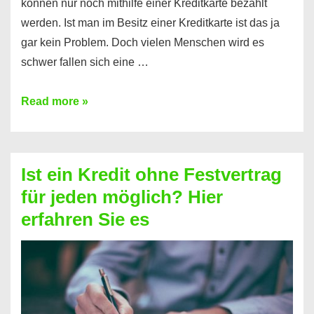
können nur noch mithilfe einer Kreditkarte bezahlt
werden. Ist man im Besitz einer Kreditkarte ist das ja
gar kein Problem. Doch vielen Menschen wird es
schwer fallen sich eine …
Kreditkarte
Read more »
ohne
Schufa
–
Ist ein Kredit ohne Festvertrag
Prepaid
für jeden möglich? Hier
ist
erfahren Sie es
nicht
nur
für
Ihr
Handy