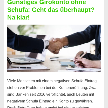
Günstiges Girokonto ohne
dabei
Schufa: Geht das überhaupt?
profitieren
Na klar!
–
So
funktioniert’s
Viele Menschen mit einem negativen Schufa Eintrag
stehen vor Problemen bei der Konteneröffnung: Zwar
sind Banken seit 2016 verpflichtet, auch Leuten mit
negativem Schufa Eintrag ein Konto zu gewähren.
Doch Betroffene haben meist bei einem solchen