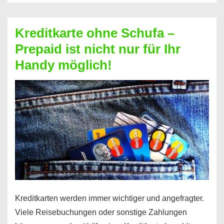
Schufa
–
Kreditkarte ohne Schufa –
Neueröffnung
Prepaid ist nicht nur für Ihr
trotz
Handy möglich!
Schufaeintrag
möglich
Kreditkarten werden immer wichtiger und angefragter.
Viele Reisebuchungen oder sonstige Zahlungen