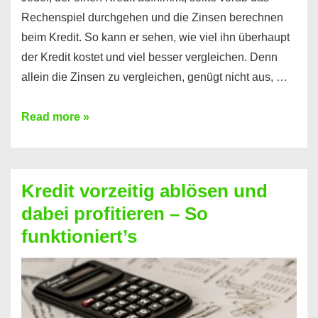
Rechenspiel durchgehen und die Zinsen berechnen
beim Kredit. So kann er sehen, wie viel ihn überhaupt
der Kredit kostet und viel besser vergleichen. Denn
allein die Zinsen zu vergleichen, genügt nicht aus, …
Ganz
Read more »
einfach
Zinsen
beim
Kredit vorzeitig ablösen und
Kredit
dabei profitieren – So
berechnen
funktioniert’s
–
Mit
diesen
Regeln!