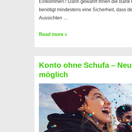
Einkommen? Dann gewährt Ihnen die Bank 
benötigt mindestens eine Sicherheit, dass 
Aussichten …
Mit
Read more »
diesen
Möglichkeiten
erhalten
Konto ohne Schufa – Neue
Sie
möglich
einen
Kredit
ohne
Einkommensnachweis