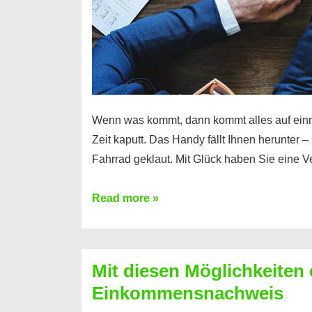
Wenn was kommt, dann kommt alles auf ein
Zeit kaputt. Das Handy fällt Ihnen herunter 
Fahrrad geklaut. Mit Glück haben Sie eine 
Ferratum
Read more »
–
Der
Kredit
Mit diesen Möglichkeiten 
für
Einkommensnachweis
schnelle