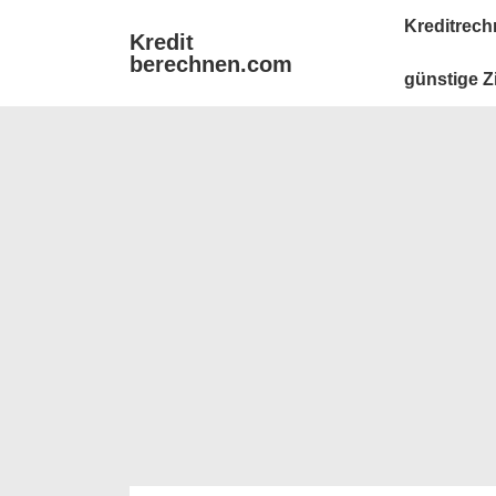
↓
Main
Kreditrech
Kredit
Zum
Navigation
berechnen.com
Inhalt
günstige Z