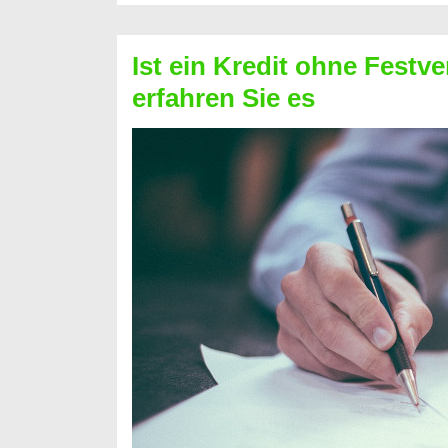
Schufa
–
Ist ein Kredit ohne Festve
Prepaid
erfahren Sie es
ist
nicht
nur
für
Ihr
Handy
möglich!