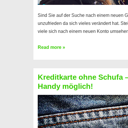
Sind Sie auf der Suche nach einem neuen G
unzufrieden da sich vieles verändert hat. S
viele sich nach einem neuen Konto umsehen
Konto
Read more »
ohne
Schufa
–
Kreditkarte ohne Schufa – 
Neueröffnung
Handy möglich!
trotz
Schufaeintrag
möglich