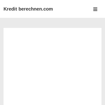
↓
Kredit berechnen.com
Zum
MEN
Inhalt
Main
Navigation