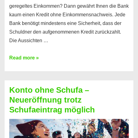
geregeltes Einkommen? Dann gewährt Ihnen die Bank
kaum einen Kredit ohne Einkommensnachweis. Jede
Bank benötigt mindestens eine Sicherheit, dass der
Schuldner den aufgenommenen Kredit zurückzahlt.
Die Aussichten …
Mit
Read more »
diesen
Möglichkeiten
erhalten
Konto ohne Schufa –
Sie
Neueröffnung trotz
einen
Schufaeintrag möglich
Kredit
ohne
Einkommensnachweis