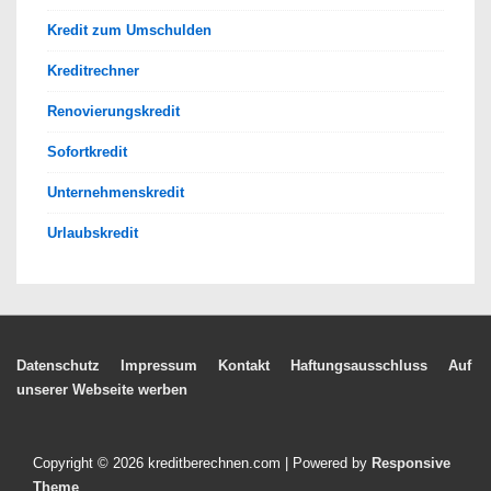
Kredit zum Umschulden
Kreditrechner
Renovierungskredit
Sofortkredit
Unternehmenskredit
Urlaubskredit
Footer-
Datenschutz
Impressum
Kontakt
Haftungsausschluss
Auf
unserer Webseite werben
Menü
Copyright © 2026
kreditberechnen.com
| Powered by
Responsive
Theme