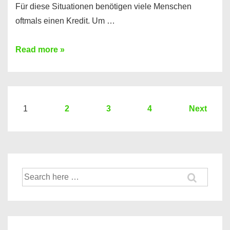
Für diese Situationen benötigen viele Menschen
oftmals einen Kredit. Um …
Brauchen
Read more »
Sie
eine
größere
Summe
Seitennummerierung
1
2
3
4
Next
Geld?
der
Hier
Beiträge
einen
10000
Suche
Euro
nach:
Kredit
finden