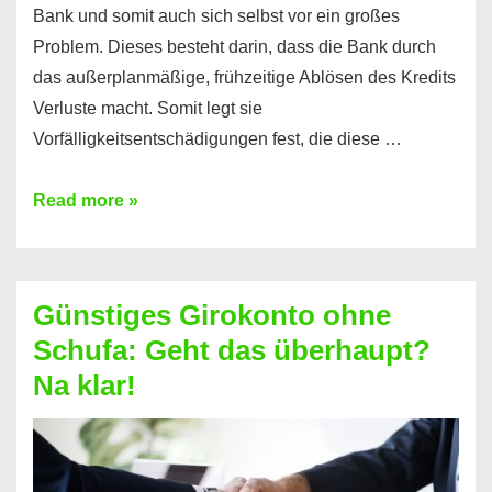
Bank und somit auch sich selbst vor ein großes
Problem. Dieses besteht darin, dass die Bank durch
das außerplanmäßige, frühzeitige Ablösen des Kredits
Verluste macht. Somit legt sie
Vorfälligkeitsentschädigungen fest, die diese …
Kredit
Read more »
vorzeitig
ablösen
und
Günstiges Girokonto ohne
dabei
Schufa: Geht das überhaupt?
profitieren
Na klar!
–
So
funktioniert’s