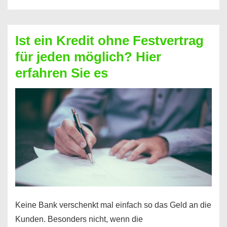
ohne
Schufa
–
Ist ein Kredit ohne Festvertrag
Prepaid
für jeden möglich? Hier
ist
erfahren Sie es
nicht
nur
für
Ihr
Handy
möglich!
Keine Bank verschenkt mal einfach so das Geld an die
Kunden. Besonders nicht, wenn die