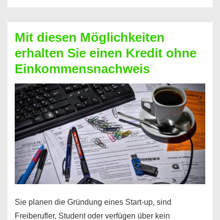
Der
Kredit
Mit diesen Möglichkeiten
für
erhalten Sie einen Kredit ohne
schnelle
Einkommensnachweis
Durchstarter
Sie planen die Gründung eines Start-up, sind
Freiberufler, Student oder verfügen über kein