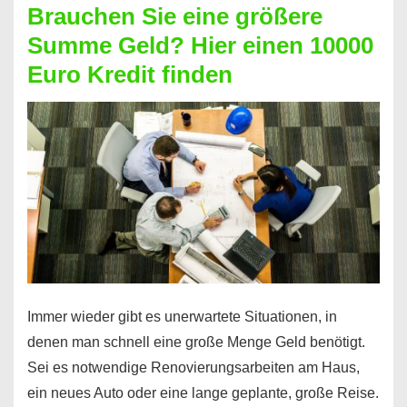
Brauchen Sie eine größere
Geht
Summe Geld? Hier einen 10000
das
Euro Kredit finden
überhaupt?
Na
klar!
Immer wieder gibt es unerwartete Situationen, in
denen man schnell eine große Menge Geld benötigt.
Sei es notwendige Renovierungsarbeiten am Haus,
ein neues Auto oder eine lange geplante, große Reise.