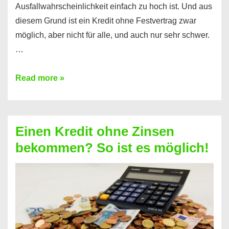
Ausfallwahrscheinlichkeit einfach zu hoch ist. Und aus
diesem Grund ist ein Kredit ohne Festvertrag zwar
möglich, aber nicht für alle, und auch nur sehr schwer.
…
Ist
Read more »
ein
Kredit
ohne
Einen Kredit ohne Zinsen
Festvertrag
bekommen? So ist es möglich!
für
jeden
möglich?
Hier
erfahren
Sie