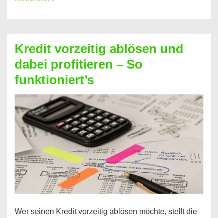
einfach
Zinsen
beim
Kredit vorzeitig ablösen und
Kredit
dabei profitieren – So
berechnen
funktioniert’s
–
Mit
diesen
Regeln!
Wer seinen Kredit vorzeitig ablösen möchte, stellt die