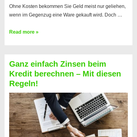
Ohne Kosten bekommen Sie Geld meist nur geliehen,
wenn im Gegenzug eine Ware gekauft wird. Doch …
Einen
Read more »
Kredit
ohne
Zinsen
Ganz einfach Zinsen beim
bekommen?
Kredit berechnen – Mit diesen
So
Regeln!
ist
es
möglich!