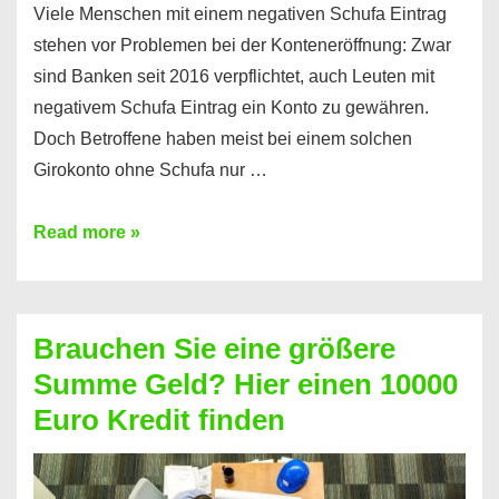
Viele Menschen mit einem negativen Schufa Eintrag
stehen vor Problemen bei der Konteneröffnung: Zwar
sind Banken seit 2016 verpflichtet, auch Leuten mit
negativem Schufa Eintrag ein Konto zu gewähren.
Doch Betroffene haben meist bei einem solchen
Girokonto ohne Schufa nur …
Günstiges
Read more »
Girokonto
ohne
Schufa:
Brauchen Sie eine größere
Geht
Summe Geld? Hier einen 10000
das
Euro Kredit finden
überhaupt?
Na
klar!