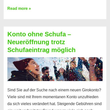
Mit
Read more »
diesen
Möglichkeiten
erhalten
Konto ohne Schufa –
Sie
Neueröffnung trotz
einen
Schufaeintrag möglich
Kredit
ohne
Einkommensnachweis
Sind Sie auf der Suche nach einem neuen Girokonto?
Viele sind mit Ihrem momentanen Konto unzufrieden
da sich vieles verändert hat. Steigende Gebühren sind