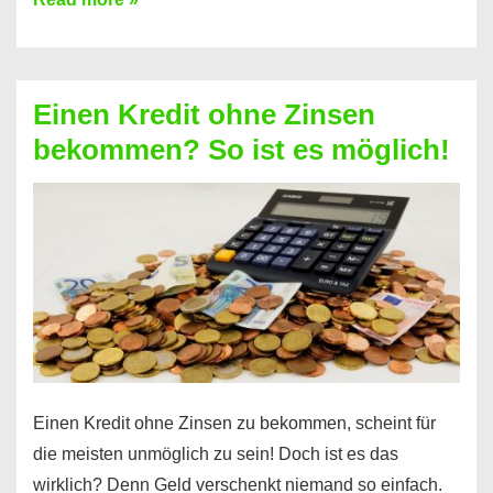
ein
Kredit
ohne
Einen Kredit ohne Zinsen
Festvertrag
bekommen? So ist es möglich!
für
jeden
möglich?
Hier
erfahren
Sie
es
Einen Kredit ohne Zinsen zu bekommen, scheint für
die meisten unmöglich zu sein! Doch ist es das
wirklich? Denn Geld verschenkt niemand so einfach.