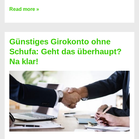
Kredit
Read more »
vorzeitig
ablösen
und
Günstiges Girokonto ohne
dabei
Schufa: Geht das überhaupt?
profitieren
Na klar!
–
So
funktioniert’s