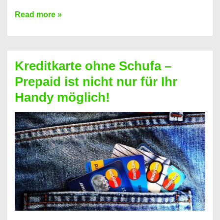
Konto
Read more »
ohne
Schufa
–
Kreditkarte ohne Schufa –
Neueröffnung
Prepaid ist nicht nur für Ihr
trotz
Handy möglich!
Schufaeintrag
möglich