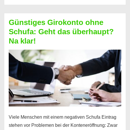
ablösen
und
Günstiges Girokonto ohne
dabei
Schufa: Geht das überhaupt?
profitieren
Na klar!
–
So
funktioniert’s
Viele Menschen mit einem negativen Schufa Eintrag
stehen vor Problemen bei der Konteneröffnung: Zwar