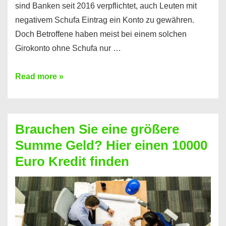
sind Banken seit 2016 verpflichtet, auch Leuten mit
negativem Schufa Eintrag ein Konto zu gewähren.
Doch Betroffene haben meist bei einem solchen
Girokonto ohne Schufa nur …
Günstiges
Read more »
Girokonto
ohne
Schufa:
Brauchen Sie eine größere
Geht
Summe Geld? Hier einen 10000
das
Euro Kredit finden
überhaupt?
Na
klar!