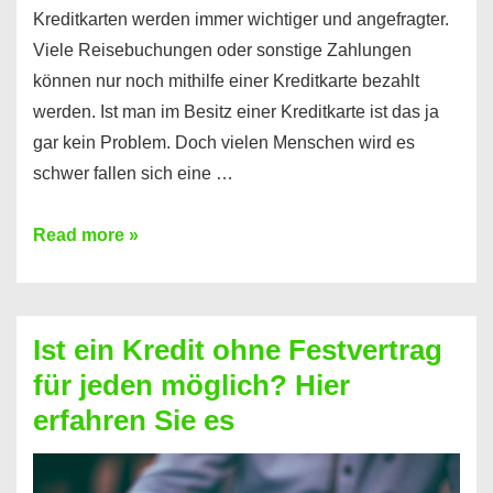
Kreditkarten werden immer wichtiger und angefragter.
Viele Reisebuchungen oder sonstige Zahlungen
können nur noch mithilfe einer Kreditkarte bezahlt
werden. Ist man im Besitz einer Kreditkarte ist das ja
gar kein Problem. Doch vielen Menschen wird es
schwer fallen sich eine …
Kreditkarte
Read more »
ohne
Schufa
–
Ist ein Kredit ohne Festvertrag
Prepaid
für jeden möglich? Hier
ist
erfahren Sie es
nicht
nur
für