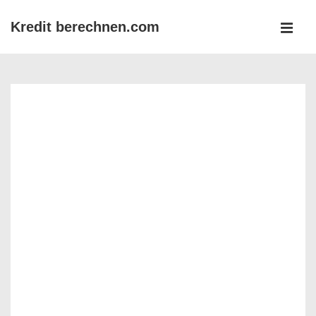
↓
Kredit berechnen.com
Zum
MEN
Inhalt
Main
Navigation