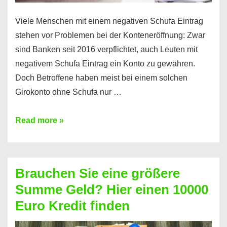
Viele Menschen mit einem negativen Schufa Eintrag
stehen vor Problemen bei der Konteneröffnung: Zwar
sind Banken seit 2016 verpflichtet, auch Leuten mit
negativem Schufa Eintrag ein Konto zu gewähren.
Doch Betroffene haben meist bei einem solchen
Girokonto ohne Schufa nur …
Günstiges
Read more »
Girokonto
ohne
Schufa:
Brauchen Sie eine größere
Geht
Summe Geld? Hier einen 10000
das
Euro Kredit finden
überhaupt?
Na