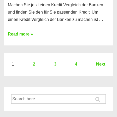
Machen Sie jetzt einen Kredit Vergleich der Banken
und finden Sie den für Sie passenden Kredit. Um
einen Kredit Vergleich der Banken zu machen ist …
Sie
Read more »
brauchen
einen
Kredit?
Hier
Seitennummerierung
1
2
3
4
Next
ein
der
Kredit
Beiträge
Vergleich
der
Suche
Banken
nach: