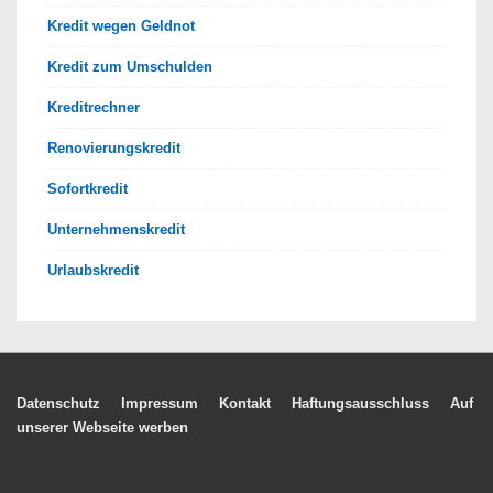
Kredit wegen Geldnot
Kredit zum Umschulden
Kreditrechner
Renovierungskredit
Sofortkredit
Unternehmenskredit
Urlaubskredit
Footer-
Datenschutz
Impressum
Kontakt
Haftungsausschluss
Auf
unserer Webseite werben
Menü