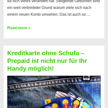
da sich vieles verändert hat. Steigende Gebühren sind
ein weit verbreiteter Grund warum viele sich nach
einem neuen Konto umsehen. Das ist auch so …
Konto
Read more »
ohne
Schufa
–
Kreditkarte ohne Schufa –
Neueröffnung
Prepaid ist nicht nur für Ihr
trotz
Handy möglich!
Schufaeintrag
möglich