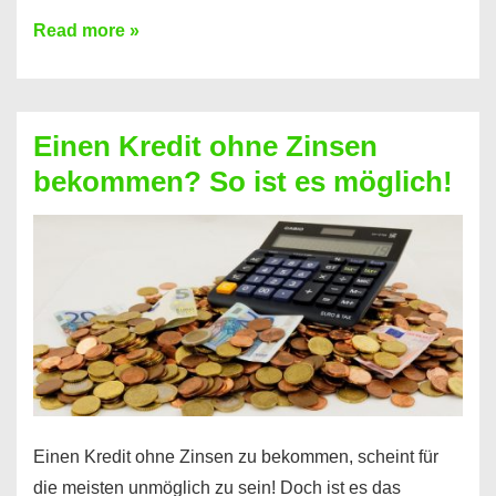
Ist
Read more »
ein
Kredit
ohne
Einen Kredit ohne Zinsen
Festvertrag
bekommen? So ist es möglich!
für
jeden
möglich?
Hier
erfahren
Sie
es
Einen Kredit ohne Zinsen zu bekommen, scheint für
die meisten unmöglich zu sein! Doch ist es das