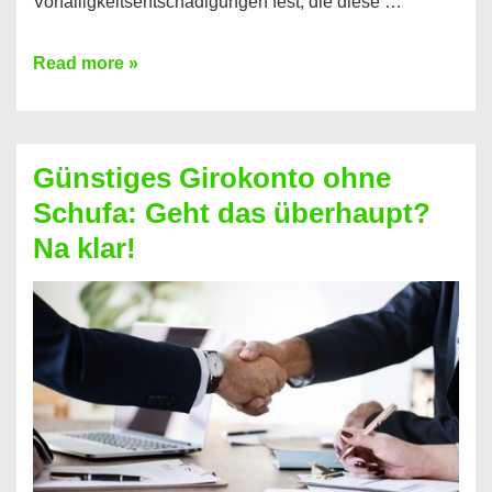
Vorfälligkeitsentschädigungen fest, die diese …
Kredit
Read more »
vorzeitig
ablösen
und
Günstiges Girokonto ohne
dabei
Schufa: Geht das überhaupt?
profitieren
Na klar!
–
So
funktioniert’s