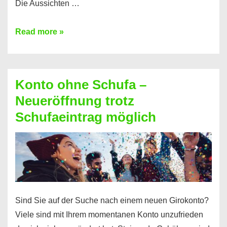
Die Aussichten …
Mit
Read more »
diesen
Möglichkeiten
erhalten
Konto ohne Schufa –
Sie
Neueröffnung trotz
einen
Schufaeintrag möglich
Kredit
ohne
Einkommensnachweis
Sind Sie auf der Suche nach einem neuen Girokonto?
Viele sind mit Ihrem momentanen Konto unzufrieden