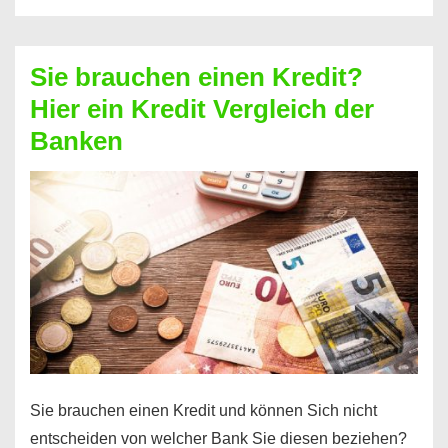
eine
größere
Sie brauchen einen Kredit?
Summe
Hier ein Kredit Vergleich der
Geld?
Banken
Hier
einen
10000
Euro
Kredit
finden
Sie brauchen einen Kredit und können Sich nicht
entscheiden von welcher Bank Sie diesen beziehen?