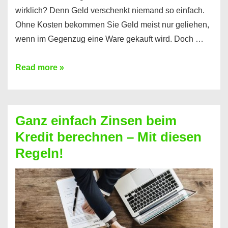
wirklich? Denn Geld verschenkt niemand so einfach.
Ohne Kosten bekommen Sie Geld meist nur geliehen,
wenn im Gegenzug eine Ware gekauft wird. Doch …
Einen
Read more »
Kredit
ohne
Zinsen
Ganz einfach Zinsen beim
bekommen?
Kredit berechnen – Mit diesen
So
Regeln!
ist
es
möglich!