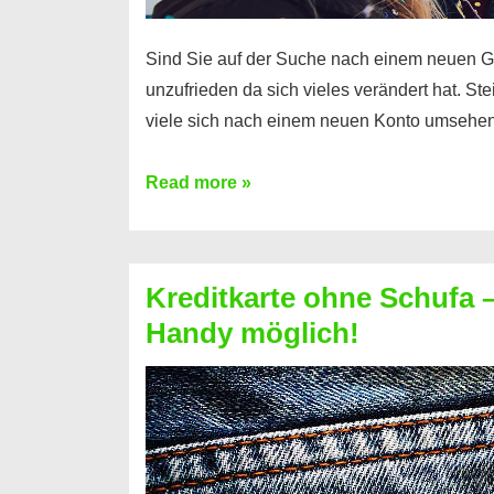
Sind Sie auf der Suche nach einem neuen G
unzufrieden da sich vieles verändert hat. S
viele sich nach einem neuen Konto umsehen
Konto
Read more »
ohne
Schufa
–
Kreditkarte ohne Schufa – 
Neueröffnung
Handy möglich!
trotz
Schufaeintrag
möglich