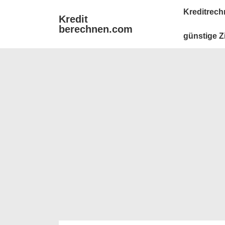
↓
Main
Kreditrech
Kredit
Zum
Navigation
berechnen.com
Inhalt
günstige Z