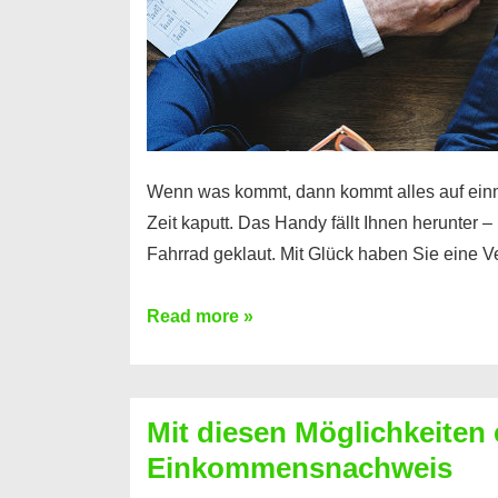
Wenn was kommt, dann kommt alles auf ein
Zeit kaputt. Das Handy fällt Ihnen herunter 
Fahrrad geklaut. Mit Glück haben Sie eine 
Ferratum
Read more »
–
Der
Kredit
Mit diesen Möglichkeiten 
für
Einkommensnachweis
schnelle