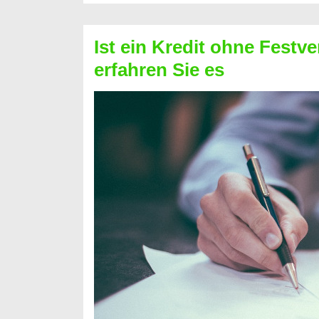
Schufa
–
Ist ein Kredit ohne Festve
Prepaid
erfahren Sie es
ist
nicht
nur
für
Ihr
Handy
möglich!