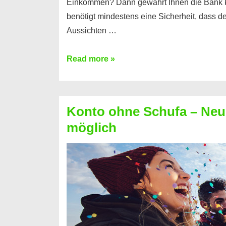
Einkommen? Dann gewährt Ihnen die Bank 
benötigt mindestens eine Sicherheit, dass 
Aussichten …
Mit
Read more »
diesen
Möglichkeiten
erhalten
Konto ohne Schufa – Neue
Sie
möglich
einen
Kredit
ohne
Einkommensnachweis