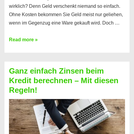
wirklich? Denn Geld verschenkt niemand so einfach.
Ohne Kosten bekommen Sie Geld meist nur geliehen,
wenn im Gegenzug eine Ware gekauft wird. Doch …
Einen
Read more »
Kredit
ohne
Zinsen
Ganz einfach Zinsen beim
bekommen?
Kredit berechnen – Mit diesen
So
Regeln!
ist
es
möglich!