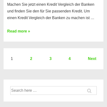
Machen Sie jetzt einen Kredit Vergleich der Banken
und finden Sie den für Sie passenden Kredit. Um
einen Kredit Vergleich der Banken zu machen ist …
Sie
Read more »
brauchen
einen
Kredit?
Hier
Seitennummerierung
1
2
3
4
Next
ein
der
Kredit
Beiträge
Vergleich
der
Suche
Banken
nach: