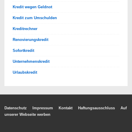
Kredit wegen Geldnot
Kredit zum Umschulden
Kreditrechner
Renovierungskredit
Sofortkredit
Unternehmenskredit
Urlaubskredit
Footer-
Datenschutz
Impressum
Kontakt
Haftungsausschluss
Auf
unserer Webseite werben
Menü