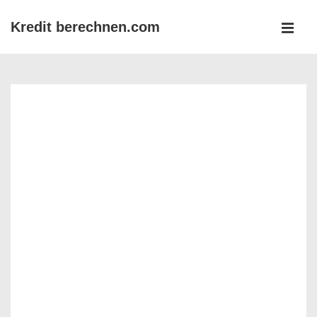
↓
Kredit berechnen.com
Zum
MEN
Inhalt
Main
Navigation