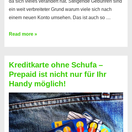
da sich vieles verändert hat. Steigende Gebühren sind
ein weit verbreiteter Grund warum viele sich nach
einem neuen Konto umsehen. Das ist auch so …
Konto
Read more »
ohne
Schufa
–
Kreditkarte ohne Schufa –
Neueröffnung
Prepaid ist nicht nur für Ihr
trotz
Handy möglich!
Schufaeintrag
möglich