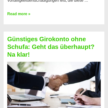
Vorfälligkeitsentschädigungen fest, die diese …
Kredit
Read more »
vorzeitig
ablösen
und
Günstiges Girokonto ohne
dabei
Schufa: Geht das überhaupt?
profitieren
Na klar!
–
So
funktioniert’s