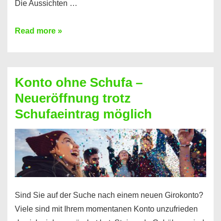
Die Aussichten …
Mit
Read more »
diesen
Möglichkeiten
erhalten
Konto ohne Schufa –
Sie
Neueröffnung trotz
einen
Schufaeintrag möglich
Kredit
ohne
Einkommensnachweis
Sind Sie auf der Suche nach einem neuen Girokonto?
Viele sind mit Ihrem momentanen Konto unzufrieden