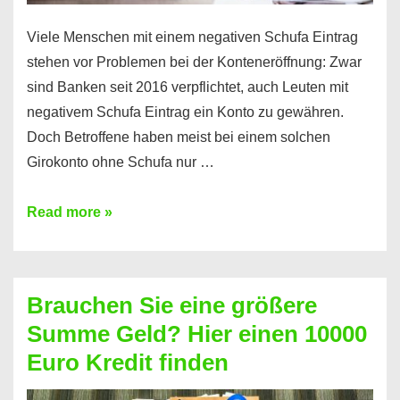
Viele Menschen mit einem negativen Schufa Eintrag
stehen vor Problemen bei der Konteneröffnung: Zwar
sind Banken seit 2016 verpflichtet, auch Leuten mit
negativem Schufa Eintrag ein Konto zu gewähren.
Doch Betroffene haben meist bei einem solchen
Girokonto ohne Schufa nur …
Günstiges
Read more »
Girokonto
ohne
Schufa:
Brauchen Sie eine größere
Geht
Summe Geld? Hier einen 10000
das
Euro Kredit finden
überhaupt?
Na