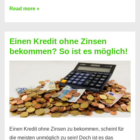
Ist
Read more »
ein
Kredit
ohne
Einen Kredit ohne Zinsen
Festvertrag
bekommen? So ist es möglich!
für
jeden
möglich?
Hier
erfahren
Sie
es
Einen Kredit ohne Zinsen zu bekommen, scheint für
die meisten unmöglich zu sein! Doch ist es das