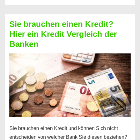
eine
größere
Sie brauchen einen Kredit?
Summe
Hier ein Kredit Vergleich der
Geld?
Banken
Hier
einen
10000
Euro
Kredit
finden
Sie brauchen einen Kredit und können Sich nicht
entscheiden von welcher Bank Sie diesen beziehen?