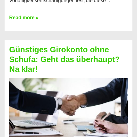
Vorfälligkeitsentschädigungen fest, die diese …
Kredit
Read more »
vorzeitig
ablösen
und
Günstiges Girokonto ohne
dabei
Schufa: Geht das überhaupt?
profitieren
Na klar!
–
So
funktioniert’s