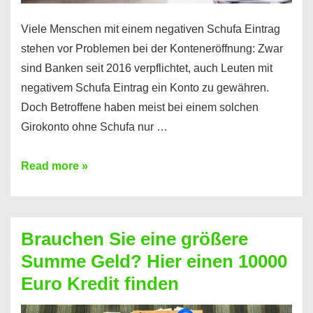
Viele Menschen mit einem negativen Schufa Eintrag
stehen vor Problemen bei der Konteneröffnung: Zwar
sind Banken seit 2016 verpflichtet, auch Leuten mit
negativem Schufa Eintrag ein Konto zu gewähren.
Doch Betroffene haben meist bei einem solchen
Girokonto ohne Schufa nur …
Günstiges
Read more »
Girokonto
ohne
Schufa:
Brauchen Sie eine größere
Geht
Summe Geld? Hier einen 10000
das
Euro Kredit finden
überhaupt?
Na