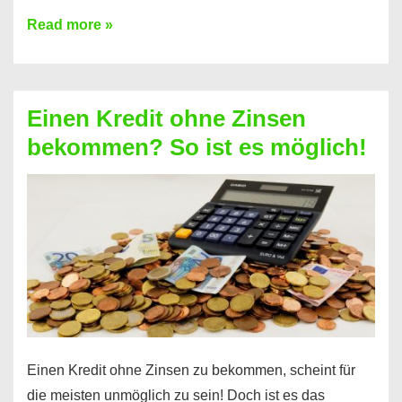
Ist
Read more »
ein
Kredit
ohne
Einen Kredit ohne Zinsen
Festvertrag
bekommen? So ist es möglich!
für
jeden
möglich?
Hier
erfahren
Sie
es
Einen Kredit ohne Zinsen zu bekommen, scheint für
die meisten unmöglich zu sein! Doch ist es das