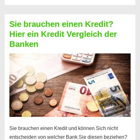
eine
größere
Sie brauchen einen Kredit?
Summe
Hier ein Kredit Vergleich der
Geld?
Banken
Hier
einen
10000
Euro
Kredit
finden
Sie brauchen einen Kredit und können Sich nicht
entscheiden von welcher Bank Sie diesen beziehen?