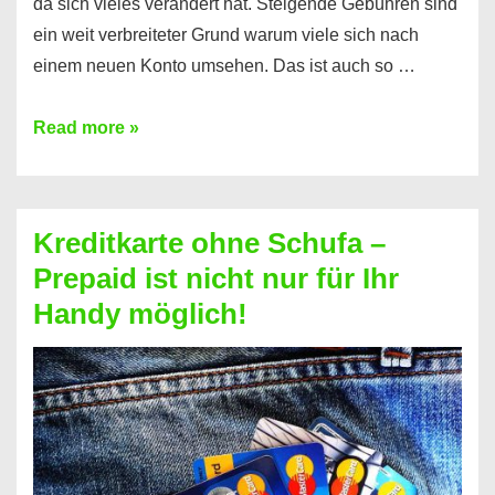
da sich vieles verändert hat. Steigende Gebühren sind
ein weit verbreiteter Grund warum viele sich nach
einem neuen Konto umsehen. Das ist auch so …
Konto
Read more »
ohne
Schufa
–
Kreditkarte ohne Schufa –
Neueröffnung
Prepaid ist nicht nur für Ihr
trotz
Handy möglich!
Schufaeintrag
möglich