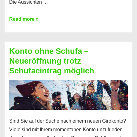
Die Aussichten …
Mit
Read more »
diesen
Möglichkeiten
erhalten
Konto ohne Schufa –
Sie
Neueröffnung trotz
einen
Schufaeintrag möglich
Kredit
ohne
Einkommensnachweis
Sind Sie auf der Suche nach einem neuen Girokonto?
Viele sind mit Ihrem momentanen Konto unzufrieden