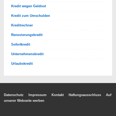
Kredit wegen Geldnot
Kredit zum Umschulden
Kreditrechner
Renovierungskredit
Sofortkredit
Unternehmenskredit
Urlaubskredit
Footer-
Datenschutz
Impressum
Kontakt
Haftungsausschluss
Auf
unserer Webseite werben
Menü