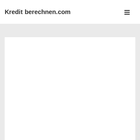
↓
Kredit berechnen.com
Zum
MEN
Inhalt
Main
Navigation