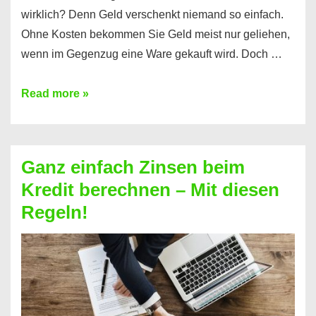
wirklich? Denn Geld verschenkt niemand so einfach.
Ohne Kosten bekommen Sie Geld meist nur geliehen,
wenn im Gegenzug eine Ware gekauft wird. Doch …
Einen
Read more »
Kredit
ohne
Zinsen
Ganz einfach Zinsen beim
bekommen?
Kredit berechnen – Mit diesen
So
Regeln!
ist
es
möglich!