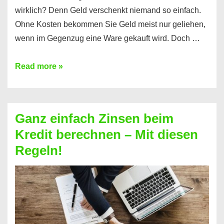
wirklich? Denn Geld verschenkt niemand so einfach.
Ohne Kosten bekommen Sie Geld meist nur geliehen,
wenn im Gegenzug eine Ware gekauft wird. Doch …
Einen
Read more »
Kredit
ohne
Zinsen
Ganz einfach Zinsen beim
bekommen?
Kredit berechnen – Mit diesen
So
Regeln!
ist
es
möglich!