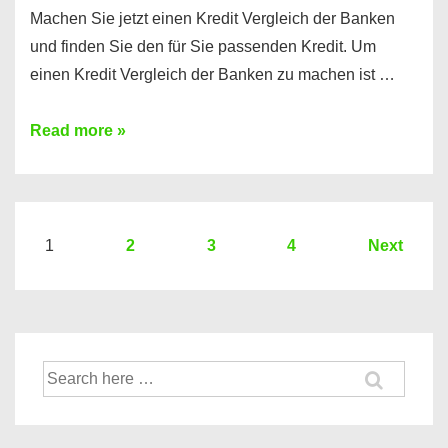
Machen Sie jetzt einen Kredit Vergleich der Banken
und finden Sie den für Sie passenden Kredit. Um
einen Kredit Vergleich der Banken zu machen ist …
Sie
Read more »
brauchen
einen
Kredit?
Hier
Seitennummerierung
1
2
3
4
Next
ein
der
Kredit
Beiträge
Vergleich
der
Suche
Banken
nach: