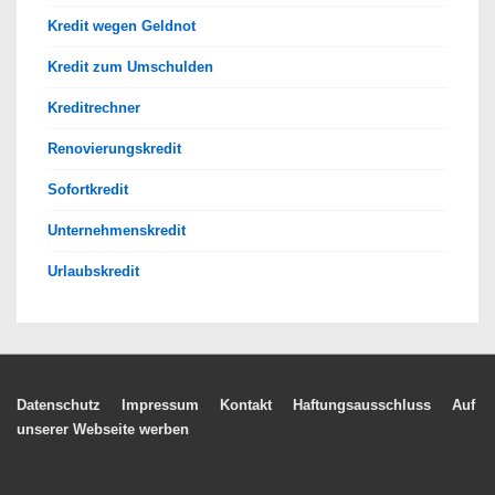
Kredit wegen Geldnot
Kredit zum Umschulden
Kreditrechner
Renovierungskredit
Sofortkredit
Unternehmenskredit
Urlaubskredit
Footer-
Datenschutz
Impressum
Kontakt
Haftungsausschluss
Auf
unserer Webseite werben
Menü