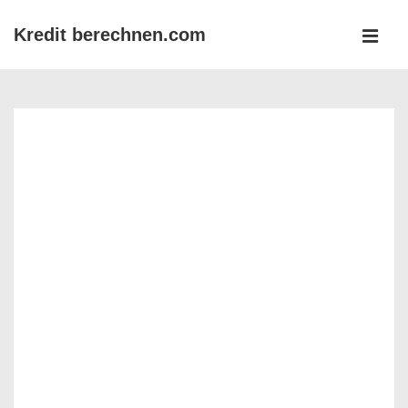
↓
Kredit berechnen.com
Zum
MEN
Inhalt
Main
Navigation