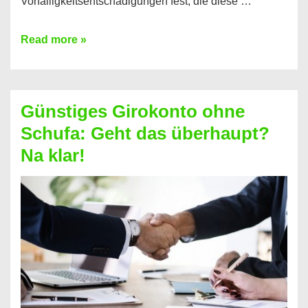
Vorfälligkeitsentschädigungen fest, die diese …
Kredit
Read more »
vorzeitig
ablösen
und
Günstiges Girokonto ohne
dabei
Schufa: Geht das überhaupt?
profitieren
Na klar!
–
So
funktioniert’s