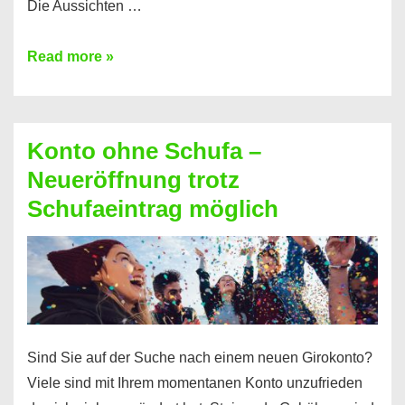
Die Aussichten …
Mit
Read more »
diesen
Möglichkeiten
erhalten
Konto ohne Schufa –
Sie
Neueröffnung trotz
einen
Schufaeintrag möglich
Kredit
ohne
Einkommensnachweis
Sind Sie auf der Suche nach einem neuen Girokonto?
Viele sind mit Ihrem momentanen Konto unzufrieden