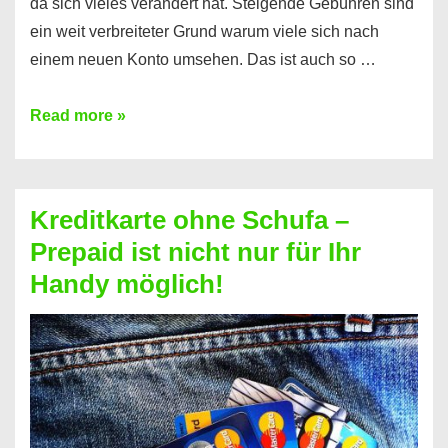
da sich vieles verändert hat. Steigende Gebühren sind
ein weit verbreiteter Grund warum viele sich nach
einem neuen Konto umsehen. Das ist auch so …
Konto
Read more »
ohne
Schufa
–
Kreditkarte ohne Schufa –
Neueröffnung
Prepaid ist nicht nur für Ihr
trotz
Handy möglich!
Schufaeintrag
möglich