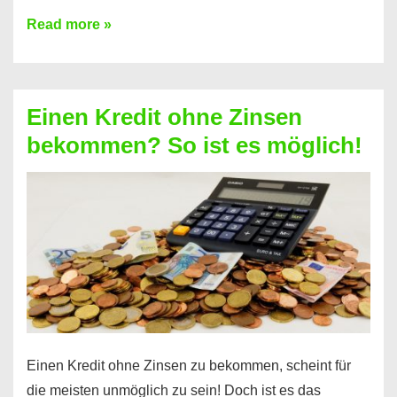
Ist
Read more »
ein
Kredit
ohne
Einen Kredit ohne Zinsen
Festvertrag
bekommen? So ist es möglich!
für
jeden
möglich?
Hier
erfahren
Sie
es
Einen Kredit ohne Zinsen zu bekommen, scheint für
die meisten unmöglich zu sein! Doch ist es das