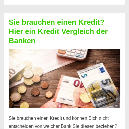
eine
größere
Sie brauchen einen Kredit?
Summe
Hier ein Kredit Vergleich der
Geld?
Banken
Hier
einen
10000
Euro
Kredit
finden
Sie brauchen einen Kredit und können Sich nicht
entscheiden von welcher Bank Sie diesen beziehen?