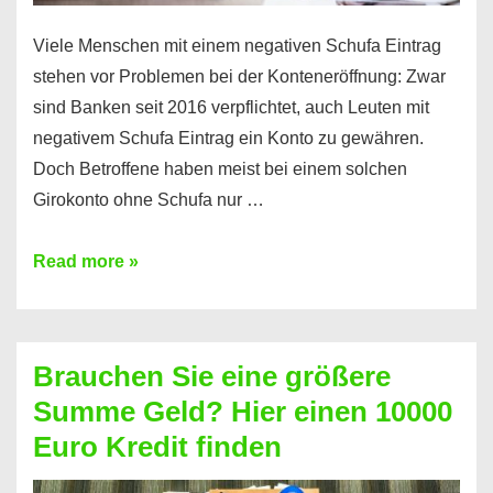
Viele Menschen mit einem negativen Schufa Eintrag
stehen vor Problemen bei der Konteneröffnung: Zwar
sind Banken seit 2016 verpflichtet, auch Leuten mit
negativem Schufa Eintrag ein Konto zu gewähren.
Doch Betroffene haben meist bei einem solchen
Girokonto ohne Schufa nur …
Günstiges
Read more »
Girokonto
ohne
Schufa:
Brauchen Sie eine größere
Geht
Summe Geld? Hier einen 10000
das
Euro Kredit finden
überhaupt?
Na