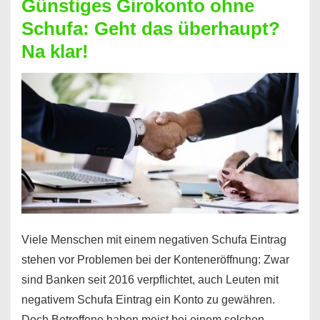
Günstiges Girokonto ohne
dabei
Schufa: Geht das überhaupt?
profitieren
Na klar!
–
So
funktioniert’s
Viele Menschen mit einem negativen Schufa Eintrag
stehen vor Problemen bei der Konteneröffnung: Zwar
sind Banken seit 2016 verpflichtet, auch Leuten mit
negativem Schufa Eintrag ein Konto zu gewähren.
Doch Betroffene haben meist bei einem solchen