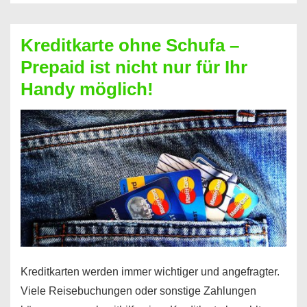
Schufa
–
Kreditkarte ohne Schufa –
Neueröffnung
Prepaid ist nicht nur für Ihr
trotz
Handy möglich!
Schufaeintrag
möglich
Kreditkarten werden immer wichtiger und angefragter.
Viele Reisebuchungen oder sonstige Zahlungen