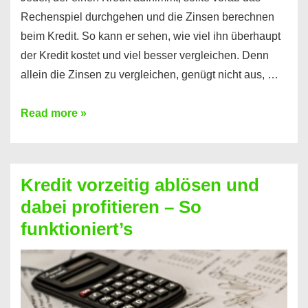
Rechenspiel durchgehen und die Zinsen berechnen
beim Kredit. So kann er sehen, wie viel ihn überhaupt
der Kredit kostet und viel besser vergleichen. Denn
allein die Zinsen zu vergleichen, genügt nicht aus, …
Ganz
Read more »
einfach
Zinsen
beim
Kredit vorzeitig ablösen und
Kredit
dabei profitieren – So
berechnen
funktioniert’s
–
Mit
diesen
Regeln!