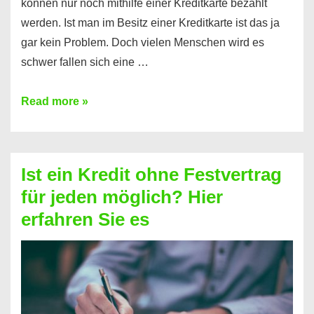
können nur noch mithilfe einer Kreditkarte bezahlt
werden. Ist man im Besitz einer Kreditkarte ist das ja
gar kein Problem. Doch vielen Menschen wird es
schwer fallen sich eine …
Kreditkarte
Read more »
ohne
Schufa
–
Ist ein Kredit ohne Festvertrag
Prepaid
für jeden möglich? Hier
ist
erfahren Sie es
nicht
nur
für
Ihr
Handy