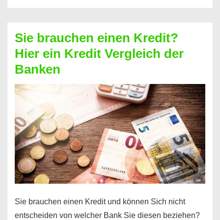
eine
größere
Sie brauchen einen Kredit?
Summe
Hier ein Kredit Vergleich der
Geld?
Banken
Hier
einen
10000
Euro
Kredit
finden
Sie brauchen einen Kredit und können Sich nicht
entscheiden von welcher Bank Sie diesen beziehen?