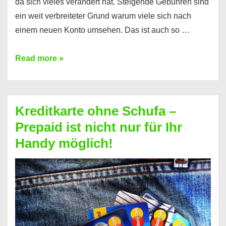
da sich vieles verändert hat. Steigende Gebühren sind
ein weit verbreiteter Grund warum viele sich nach
einem neuen Konto umsehen. Das ist auch so …
Konto
Read more »
ohne
Schufa
–
Kreditkarte ohne Schufa –
Neueröffnung
Prepaid ist nicht nur für Ihr
trotz
Handy möglich!
Schufaeintrag
möglich