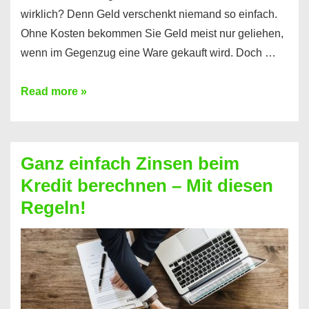
wirklich? Denn Geld verschenkt niemand so einfach.
Ohne Kosten bekommen Sie Geld meist nur geliehen,
wenn im Gegenzug eine Ware gekauft wird. Doch …
Einen
Read more »
Kredit
ohne
Zinsen
Ganz einfach Zinsen beim
bekommen?
Kredit berechnen – Mit diesen
So
Regeln!
ist
es
möglich!