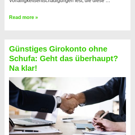
Vorfälligkeitsentschädigungen fest, die diese …
Kredit
Read more »
vorzeitig
ablösen
und
Günstiges Girokonto ohne
dabei
Schufa: Geht das überhaupt?
profitieren
Na klar!
–
So
funktioniert’s