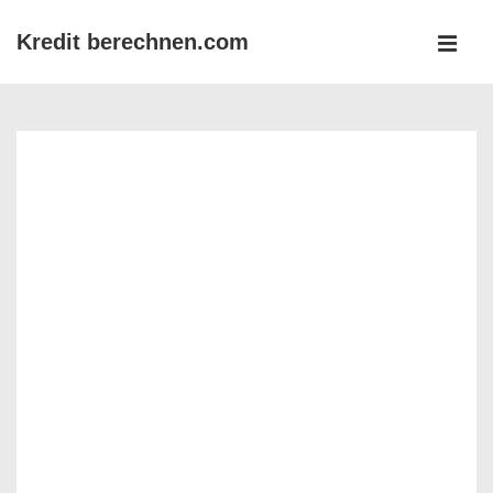
↓
Kredit berechnen.com
Zum
MEN
Inhalt
Main
Navigation