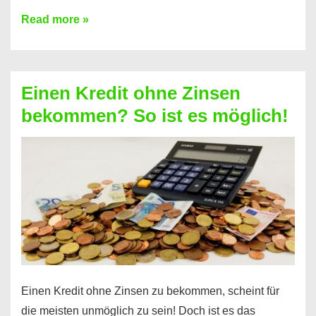
Ist
Read more »
ein
Kredit
ohne
Einen Kredit ohne Zinsen
Festvertrag
bekommen? So ist es möglich!
für
jeden
möglich?
Hier
erfahren
Sie
es
Einen Kredit ohne Zinsen zu bekommen, scheint für
die meisten unmöglich zu sein! Doch ist es das