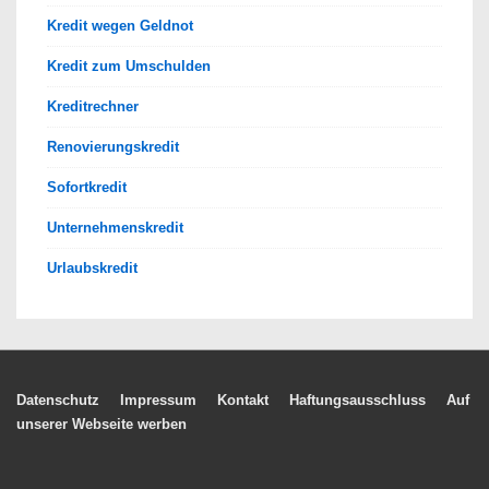
Kredit wegen Geldnot
Kredit zum Umschulden
Kreditrechner
Renovierungskredit
Sofortkredit
Unternehmenskredit
Urlaubskredit
Footer-
Datenschutz
Impressum
Kontakt
Haftungsausschluss
Auf
unserer Webseite werben
Menü