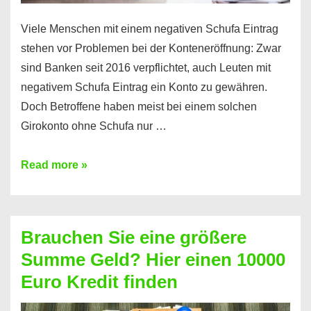
Viele Menschen mit einem negativen Schufa Eintrag
stehen vor Problemen bei der Konteneröffnung: Zwar
sind Banken seit 2016 verpflichtet, auch Leuten mit
negativem Schufa Eintrag ein Konto zu gewähren.
Doch Betroffene haben meist bei einem solchen
Girokonto ohne Schufa nur …
Günstiges
Read more »
Girokonto
ohne
Schufa:
Brauchen Sie eine größere
Geht
Summe Geld? Hier einen 10000
das
Euro Kredit finden
überhaupt?
Na