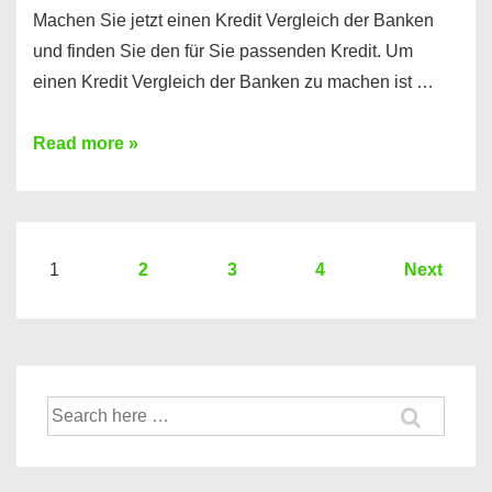
Machen Sie jetzt einen Kredit Vergleich der Banken
und finden Sie den für Sie passenden Kredit. Um
einen Kredit Vergleich der Banken zu machen ist …
Sie
Read more »
brauchen
einen
Kredit?
Hier
Seitennummerierung
1
2
3
4
Next
ein
der
Kredit
Beiträge
Vergleich
der
Suche
Banken
nach: