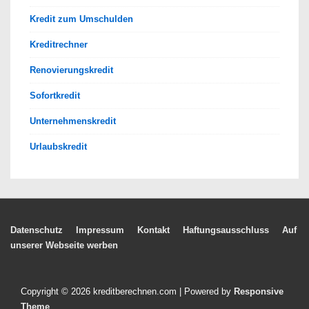
Kredit zum Umschulden
Kreditrechner
Renovierungskredit
Sofortkredit
Unternehmenskredit
Urlaubskredit
Footer-
Datenschutz
Impressum
Kontakt
Haftungsausschluss
Auf
unserer Webseite werben
Menü
Copyright © 2026
kreditberechnen.com
| Powered by
Responsive
Theme