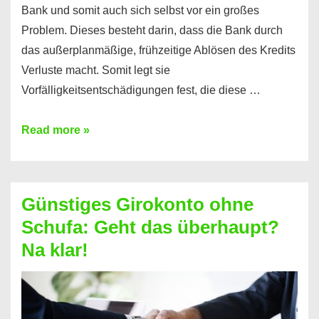
Bank und somit auch sich selbst vor ein großes
Problem. Dieses besteht darin, dass die Bank durch
das außerplanmäßige, frühzeitige Ablösen des Kredits
Verluste macht. Somit legt sie
Vorfälligkeitsentschädigungen fest, die diese …
Kredit
Read more »
vorzeitig
ablösen
und
Günstiges Girokonto ohne
dabei
Schufa: Geht das überhaupt?
profitieren
Na klar!
–
So
funktioniert’s