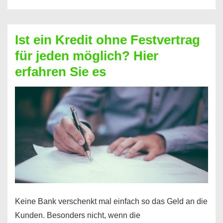
ohne
Schufa
–
Ist ein Kredit ohne Festvertrag
Prepaid
für jeden möglich? Hier
ist
erfahren Sie es
nicht
nur
für
Ihr
Handy
möglich!
Keine Bank verschenkt mal einfach so das Geld an die
Kunden. Besonders nicht, wenn die