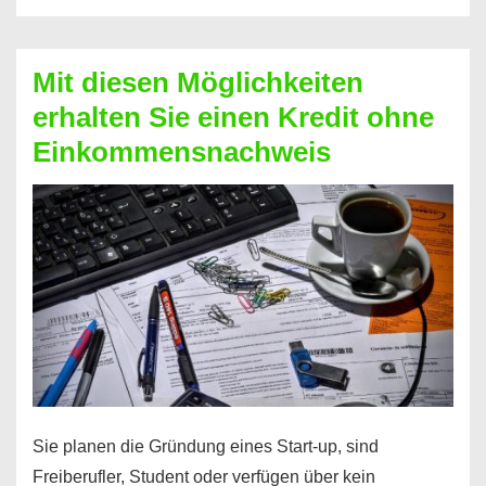
Der
Kredit
Mit diesen Möglichkeiten
für
erhalten Sie einen Kredit ohne
schnelle
Einkommensnachweis
Durchstarter
Sie planen die Gründung eines Start-up, sind
Freiberufler, Student oder verfügen über kein