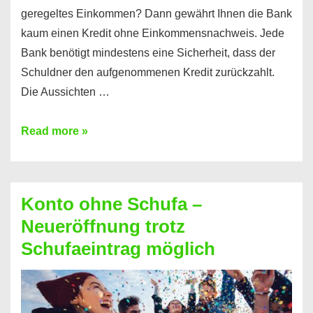
geregeltes Einkommen? Dann gewährt Ihnen die Bank
kaum einen Kredit ohne Einkommensnachweis. Jede
Bank benötigt mindestens eine Sicherheit, dass der
Schuldner den aufgenommenen Kredit zurückzahlt.
Die Aussichten …
Mit
Read more »
diesen
Möglichkeiten
erhalten
Konto ohne Schufa –
Sie
Neueröffnung trotz
einen
Schufaeintrag möglich
Kredit
ohne
Einkommensnachweis