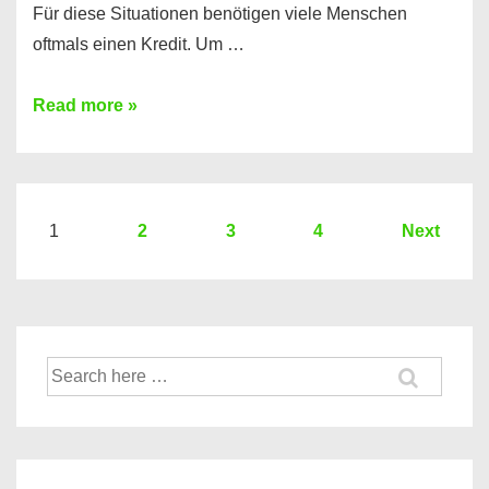
Für diese Situationen benötigen viele Menschen
oftmals einen Kredit. Um …
Brauchen
Read more »
Sie
eine
größere
Summe
Seitennummerierung
1
2
3
4
Next
Geld?
der
Hier
Beiträge
einen
10000
Suche
Euro
nach:
Kredit
finden