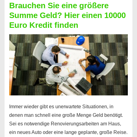
Brauchen Sie eine größere
Geht
Summe Geld? Hier einen 10000
das
Euro Kredit finden
überhaupt?
Na
klar!
Immer wieder gibt es unerwartete Situationen, in
denen man schnell eine große Menge Geld benötigt.
Sei es notwendige Renovierungsarbeiten am Haus,
ein neues Auto oder eine lange geplante, große Reise.