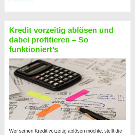
einfach
Zinsen
beim
Kredit vorzeitig ablösen und
Kredit
dabei profitieren – So
berechnen
funktioniert’s
–
Mit
diesen
Regeln!
Wer seinen Kredit vorzeitig ablösen möchte, stellt die