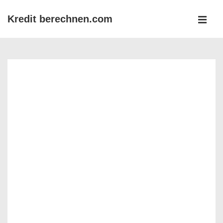
↓
Kredit berechnen.com
Zum
MEN
Inhalt
Main
Navigation