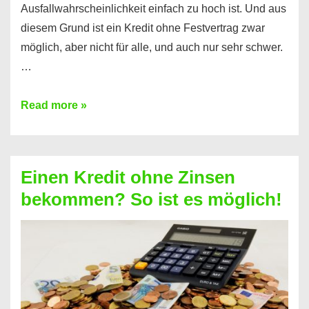
Ausfallwahrscheinlichkeit einfach zu hoch ist. Und aus
diesem Grund ist ein Kredit ohne Festvertrag zwar
möglich, aber nicht für alle, und auch nur sehr schwer.
…
Ist
Read more »
ein
Kredit
ohne
Einen Kredit ohne Zinsen
Festvertrag
bekommen? So ist es möglich!
für
jeden
möglich?
Hier
erfahren
Sie