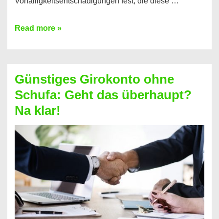
Vorfälligkeitsentschädigungen fest, die diese …
Kredit
Read more »
vorzeitig
ablösen
und
Günstiges Girokonto ohne
dabei
Schufa: Geht das überhaupt?
profitieren
Na klar!
–
So
funktioniert’s