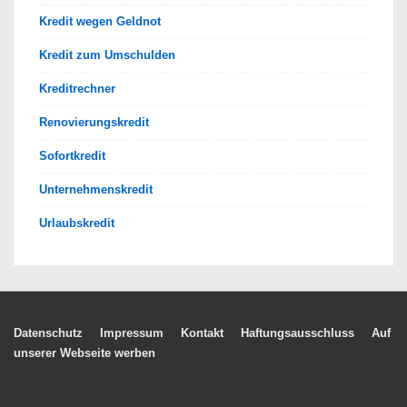
Kredit wegen Geldnot
Kredit zum Umschulden
Kreditrechner
Renovierungskredit
Sofortkredit
Unternehmenskredit
Urlaubskredit
Footer-
Datenschutz
Impressum
Kontakt
Haftungsausschluss
Auf
unserer Webseite werben
Menü