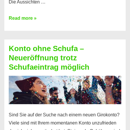
Die Aussichten …
Mit
Read more »
diesen
Möglichkeiten
erhalten
Konto ohne Schufa –
Sie
Neueröffnung trotz
einen
Schufaeintrag möglich
Kredit
ohne
Einkommensnachweis
Sind Sie auf der Suche nach einem neuen Girokonto?
Viele sind mit Ihrem momentanen Konto unzufrieden