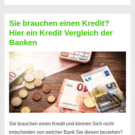
eine
größere
Sie brauchen einen Kredit?
Summe
Hier ein Kredit Vergleich der
Geld?
Banken
Hier
einen
10000
Euro
Kredit
finden
Sie brauchen einen Kredit und können Sich nicht
entscheiden von welcher Bank Sie diesen beziehen?