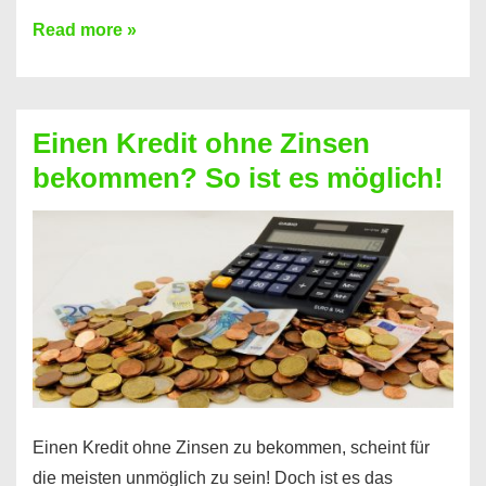
Ist
Read more »
ein
Kredit
ohne
Einen Kredit ohne Zinsen
Festvertrag
bekommen? So ist es möglich!
für
jeden
möglich?
Hier
erfahren
Sie
es
Einen Kredit ohne Zinsen zu bekommen, scheint für
die meisten unmöglich zu sein! Doch ist es das