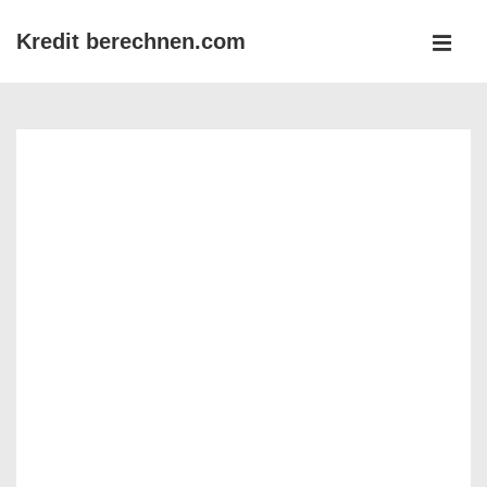
↓
Kredit berechnen.com
Zum
MEN
Inhalt
Main
Navigation