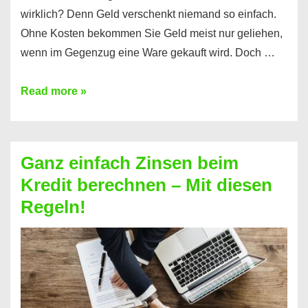
wirklich? Denn Geld verschenkt niemand so einfach.
Ohne Kosten bekommen Sie Geld meist nur geliehen,
wenn im Gegenzug eine Ware gekauft wird. Doch …
Einen
Read more »
Kredit
ohne
Zinsen
Ganz einfach Zinsen beim
bekommen?
Kredit berechnen – Mit diesen
So
Regeln!
ist
es
möglich!