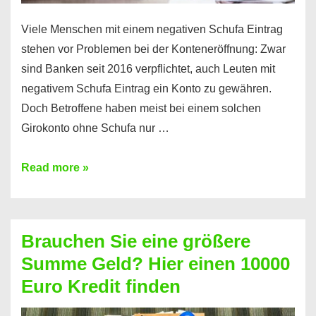
Viele Menschen mit einem negativen Schufa Eintrag
stehen vor Problemen bei der Konteneröffnung: Zwar
sind Banken seit 2016 verpflichtet, auch Leuten mit
negativem Schufa Eintrag ein Konto zu gewähren.
Doch Betroffene haben meist bei einem solchen
Girokonto ohne Schufa nur …
Günstiges
Read more »
Girokonto
ohne
Schufa:
Brauchen Sie eine größere
Geht
Summe Geld? Hier einen 10000
das
Euro Kredit finden
überhaupt?
Na