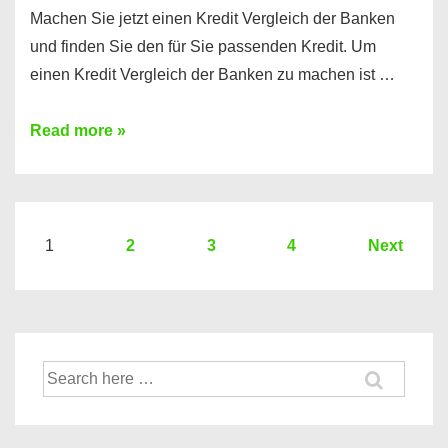
Machen Sie jetzt einen Kredit Vergleich der Banken
und finden Sie den für Sie passenden Kredit. Um
einen Kredit Vergleich der Banken zu machen ist …
Sie
Read more »
brauchen
einen
Kredit?
Hier
Seitennummerierung
1
2
3
4
Next
ein
der
Kredit
Beiträge
Vergleich
der
Suche
Banken
nach: