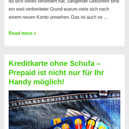
da sich vieles verändert hat. Steigende Gebühren sind
ein weit verbreiteter Grund warum viele sich nach
einem neuen Konto umsehen. Das ist auch so …
Konto
Read more »
ohne
Schufa
–
Kreditkarte ohne Schufa –
Neueröffnung
Prepaid ist nicht nur für Ihr
trotz
Handy möglich!
Schufaeintrag
möglich