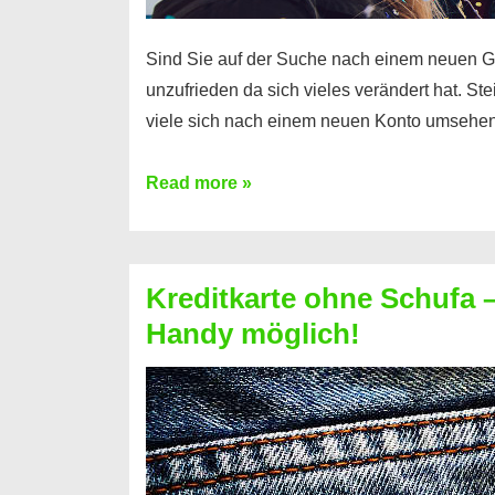
Sind Sie auf der Suche nach einem neuen G
unzufrieden da sich vieles verändert hat. S
viele sich nach einem neuen Konto umsehen
Konto
Read more »
ohne
Schufa
–
Kreditkarte ohne Schufa – 
Neueröffnung
Handy möglich!
trotz
Schufaeintrag
möglich