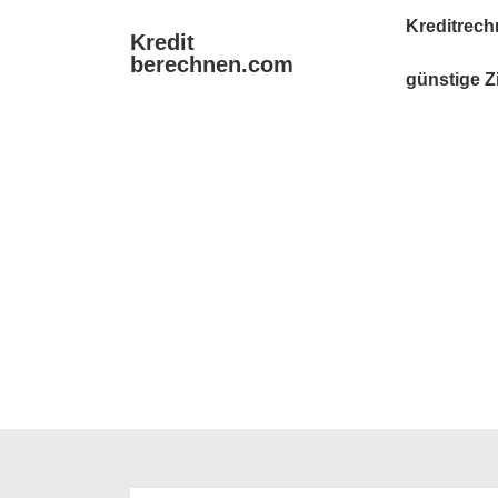
↓
Main
Kreditrech
Kredit
Zum
Navigation
berechnen.com
Inhalt
günstige Z