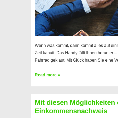
Wenn was kommt, dann kommt alles auf ein
Zeit kaputt. Das Handy fällt Ihnen herunter 
Fahrrad geklaut. Mit Glück haben Sie eine 
Ferratum
Read more »
–
Der
Kredit
Mit diesen Möglichkeiten 
für
Einkommensnachweis
schnelle