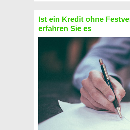
Schufa
–
Ist ein Kredit ohne Festve
Prepaid
erfahren Sie es
ist
nicht
nur
für
Ihr
Handy
möglich!