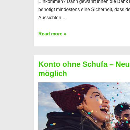
Einkommen? Dann gewährt Ihnen die Bank 
benötigt mindestens eine Sicherheit, dass 
Aussichten …
Mit
Read more »
diesen
Möglichkeiten
erhalten
Konto ohne Schufa – Neue
Sie
möglich
einen
Kredit
ohne
Einkommensnachweis