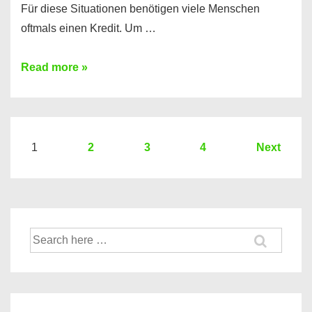
Für diese Situationen benötigen viele Menschen
oftmals einen Kredit. Um …
Brauchen
Read more »
Sie
eine
größere
Summe
Seitennummerierung
1
2
3
4
Next
Geld?
der
Hier
Beiträge
einen
10000
Suche
Euro
nach:
Kredit
finden