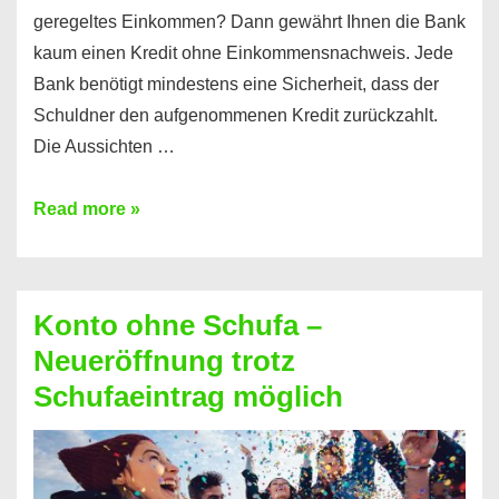
geregeltes Einkommen? Dann gewährt Ihnen die Bank
kaum einen Kredit ohne Einkommensnachweis. Jede
Bank benötigt mindestens eine Sicherheit, dass der
Schuldner den aufgenommenen Kredit zurückzahlt.
Die Aussichten …
Mit
Read more »
diesen
Möglichkeiten
erhalten
Konto ohne Schufa –
Sie
Neueröffnung trotz
einen
Schufaeintrag möglich
Kredit
ohne
Einkommensnachweis