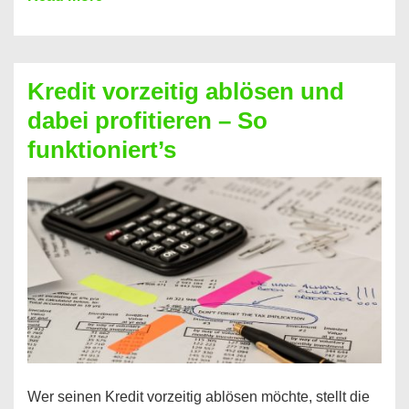
einfach
Zinsen
beim
Kredit vorzeitig ablösen und
Kredit
dabei profitieren – So
berechnen
funktioniert’s
–
Mit
diesen
Regeln!
Wer seinen Kredit vorzeitig ablösen möchte, stellt die