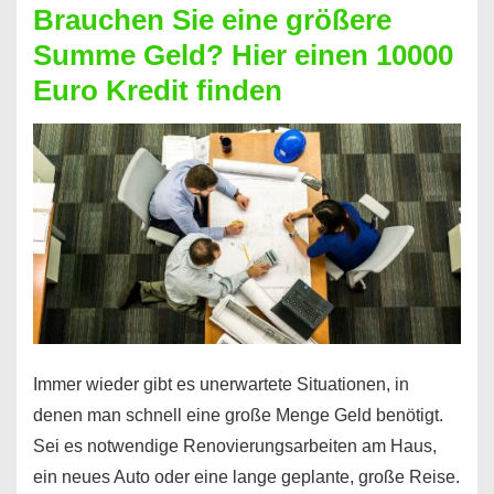
Brauchen Sie eine größere
Geht
Summe Geld? Hier einen 10000
das
Euro Kredit finden
überhaupt?
Na
klar!
Immer wieder gibt es unerwartete Situationen, in
denen man schnell eine große Menge Geld benötigt.
Sei es notwendige Renovierungsarbeiten am Haus,
ein neues Auto oder eine lange geplante, große Reise.