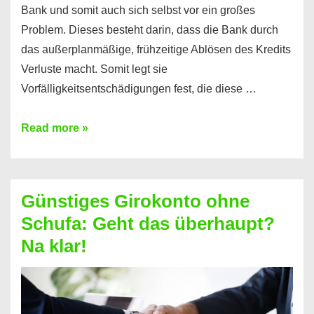
Bank und somit auch sich selbst vor ein großes
Problem. Dieses besteht darin, dass die Bank durch
das außerplanmäßige, frühzeitige Ablösen des Kredits
Verluste macht. Somit legt sie
Vorfälligkeitsentschädigungen fest, die diese …
Kredit
Read more »
vorzeitig
ablösen
und
Günstiges Girokonto ohne
dabei
Schufa: Geht das überhaupt?
profitieren
Na klar!
–
So
funktioniert’s