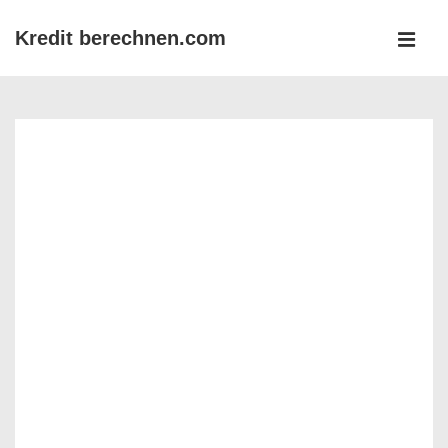
↓
Kredit berechnen.com
Zum
MEN
Inhalt
Main
Navigation