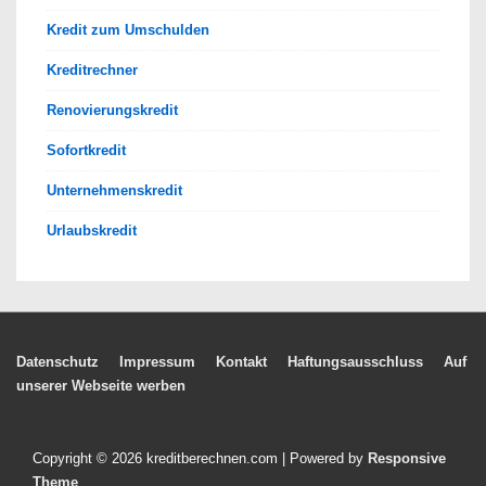
Kredit zum Umschulden
Kreditrechner
Renovierungskredit
Sofortkredit
Unternehmenskredit
Urlaubskredit
Footer-
Datenschutz
Impressum
Kontakt
Haftungsausschluss
Auf
unserer Webseite werben
Menü
Copyright © 2026
kreditberechnen.com
| Powered by
Responsive
Theme