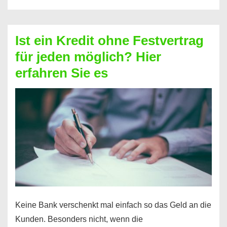
ohne
Schufa
–
Ist ein Kredit ohne Festvertrag
Prepaid
für jeden möglich? Hier
ist
erfahren Sie es
nicht
nur
für
Ihr
Handy
möglich!
Keine Bank verschenkt mal einfach so das Geld an die
Kunden. Besonders nicht, wenn die