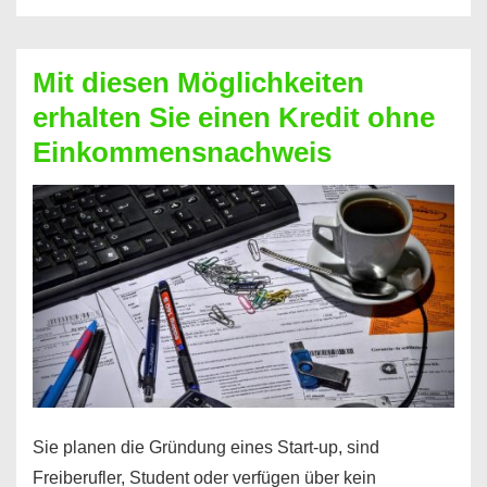
Der
Kredit
Mit diesen Möglichkeiten
für
erhalten Sie einen Kredit ohne
schnelle
Einkommensnachweis
Durchstarter
Sie planen die Gründung eines Start-up, sind
Freiberufler, Student oder verfügen über kein