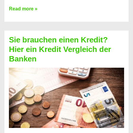
Brauchen
Read more »
Sie
eine
größere
Sie brauchen einen Kredit?
Summe
Hier ein Kredit Vergleich der
Geld?
Banken
Hier
einen
10000
Euro
Kredit
finden