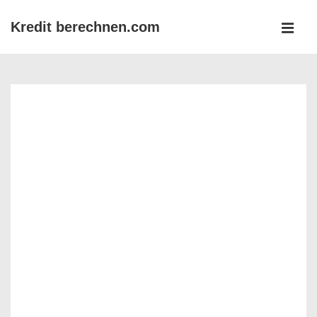
↓
Kredit berechnen.com
Zum
MEN
Inhalt
Main
Navigation