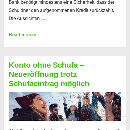
Bank benötigt mindestens eine Sicherheit, dass der
Schuldner den aufgenommenen Kredit zurückzahlt.
Die Aussichten …
Mit
Read more »
diesen
Möglichkeiten
erhalten
Konto ohne Schufa –
Sie
Neueröffnung trotz
einen
Schufaeintrag möglich
Kredit
ohne
Einkommensnachweis