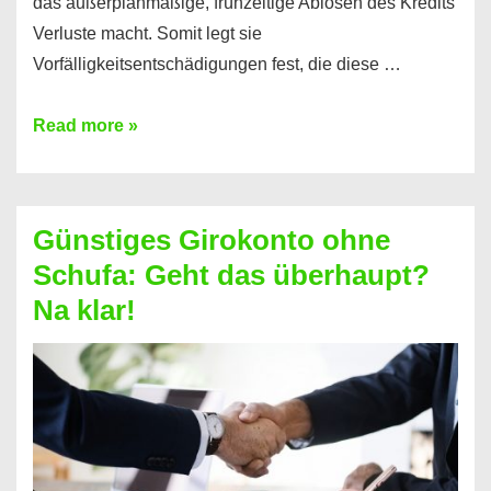
das außerplanmäßige, frühzeitige Ablösen des Kredits
Verluste macht. Somit legt sie
Vorfälligkeitsentschädigungen fest, die diese …
Kredit
Read more »
vorzeitig
ablösen
und
Günstiges Girokonto ohne
dabei
Schufa: Geht das überhaupt?
profitieren
Na klar!
–
So
funktioniert’s