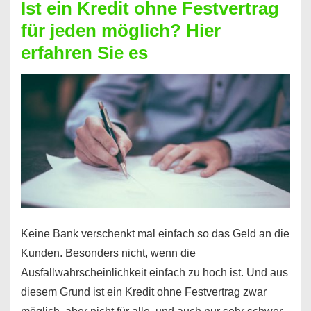
Ist ein Kredit ohne Festvertrag
Prepaid
für jeden möglich? Hier
ist
erfahren Sie es
nicht
nur
für
Ihr
Handy
möglich!
Keine Bank verschenkt mal einfach so das Geld an die
Kunden. Besonders nicht, wenn die
Ausfallwahrscheinlichkeit einfach zu hoch ist. Und aus
diesem Grund ist ein Kredit ohne Festvertrag zwar