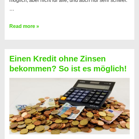
möglich, aber nicht für alle, und auch nur sehr schwer.
…
Ist
Read more »
ein
Kredit
ohne
Einen Kredit ohne Zinsen
Festvertrag
bekommen? So ist es möglich!
für
jeden
möglich?
Hier
erfahren
Sie
es