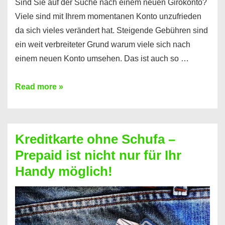
Sind Sie auf der Suche nach einem neuen Girokonto?
Viele sind mit Ihrem momentanen Konto unzufrieden
da sich vieles verändert hat. Steigende Gebühren sind
ein weit verbreiteter Grund warum viele sich nach
einem neuen Konto umsehen. Das ist auch so …
Konto
Read more »
ohne
Schufa
–
Kreditkarte ohne Schufa –
Neueröffnung
Prepaid ist nicht nur für Ihr
trotz
Handy möglich!
Schufaeintrag
möglich