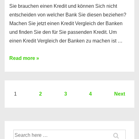
Sie brauchen einen Kredit und können Sich nicht
entscheiden von welcher Bank Sie diesen beziehen?
Machen Sie jetzt einen Kredit Vergleich der Banken
und finden Sie den für Sie passenden Kredit. Um
einen Kredit Vergleich der Banken zu machen ist …
Sie
Read more »
brauchen
einen
Kredit?
Hier
Seitennummerierung
1
2
3
4
Next
ein
der
Kredit
Beiträge
Vergleich
der
Suche
Banken