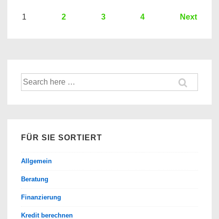
Kredit?
Hier
Seitennummerierung
1
2
3
4
Next
ein
der
Kredit
Beiträge
Vergleich
der
Suche
Banken
nach:
FÜR SIE SORTIERT
Allgemein
Beratung
Finanzierung
Kredit berechnen