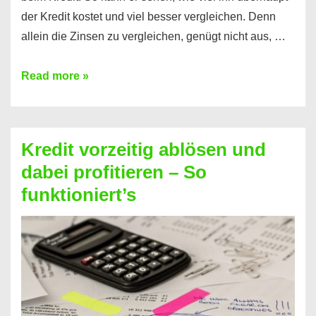
der Kredit kostet und viel besser vergleichen. Denn
allein die Zinsen zu vergleichen, genügt nicht aus, …
Ganz
Read more »
einfach
Zinsen
beim
Kredit vorzeitig ablösen und
Kredit
dabei profitieren – So
berechnen
funktioniert’s
–
Mit
diesen
Regeln!