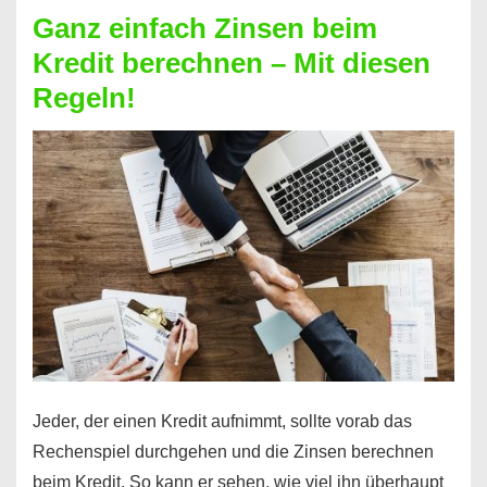
Zinsen
Ganz einfach Zinsen beim
bekommen?
Kredit berechnen – Mit diesen
So
Regeln!
ist
es
möglich!
Jeder, der einen Kredit aufnimmt, sollte vorab das
Rechenspiel durchgehen und die Zinsen berechnen
beim Kredit. So kann er sehen, wie viel ihn überhaupt