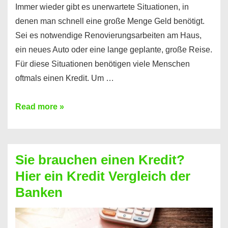
Immer wieder gibt es unerwartete Situationen, in
denen man schnell eine große Menge Geld benötigt.
Sei es notwendige Renovierungsarbeiten am Haus,
ein neues Auto oder eine lange geplante, große Reise.
Für diese Situationen benötigen viele Menschen
oftmals einen Kredit. Um …
Brauchen
Read more »
Sie
eine
größere
Sie brauchen einen Kredit?
Summe
Hier ein Kredit Vergleich der
Geld?
Banken
Hier
einen
10000