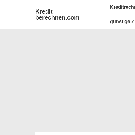
↓
Main
Kreditrech
Kredit
Zum
Navigation
berechnen.com
Inhalt
günstige Z