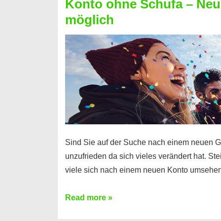
Konto ohne Schufa – Neue
Sie
möglich
einen
Kredit
ohne
Einkommensnachweis
Sind Sie auf der Suche nach einem neuen G
unzufrieden da sich vieles verändert hat. S
viele sich nach einem neuen Konto umsehen
Konto
Read more »
ohne