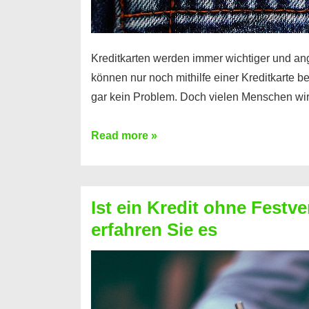
Kreditkarten werden immer wichtiger und an
können nur noch mithilfe einer Kreditkarte be
gar kein Problem. Doch vielen Menschen wir
Kreditkarte
Read more »
ohne
Schufa
–
Ist ein Kredit ohne Festve
Prepaid
erfahren Sie es
ist
nicht
nur
für
Ihr