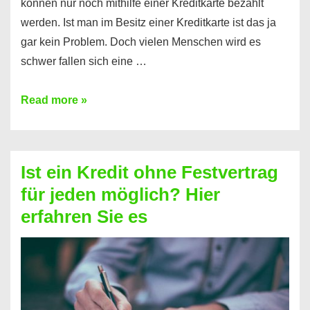
können nur noch mithilfe einer Kreditkarte bezahlt
werden. Ist man im Besitz einer Kreditkarte ist das ja
gar kein Problem. Doch vielen Menschen wird es
schwer fallen sich eine …
Kreditkarte
Read more »
ohne
Schufa
–
Ist ein Kredit ohne Festvertrag
Prepaid
für jeden möglich? Hier
ist
erfahren Sie es
nicht
nur
für
Ihr
Handy