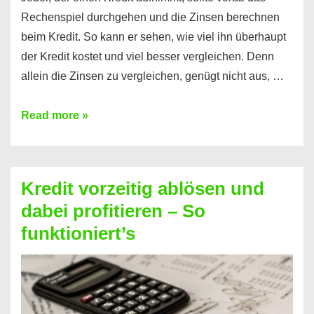
Rechenspiel durchgehen und die Zinsen berechnen
beim Kredit. So kann er sehen, wie viel ihn überhaupt
der Kredit kostet und viel besser vergleichen. Denn
allein die Zinsen zu vergleichen, genügt nicht aus, …
Ganz
Read more »
einfach
Zinsen
beim
Kredit vorzeitig ablösen und
Kredit
dabei profitieren – So
berechnen
funktioniert’s
–
Mit
diesen
Regeln!