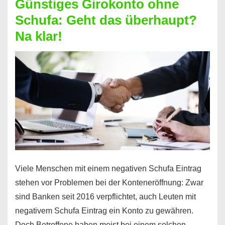
Günstiges Girokonto ohne
dabei
Schufa: Geht das überhaupt?
profitieren
Na klar!
–
So
funktioniert’s
Viele Menschen mit einem negativen Schufa Eintrag
stehen vor Problemen bei der Konteneröffnung: Zwar
sind Banken seit 2016 verpflichtet, auch Leuten mit
negativem Schufa Eintrag ein Konto zu gewähren.
Doch Betroffene haben meist bei einem solchen