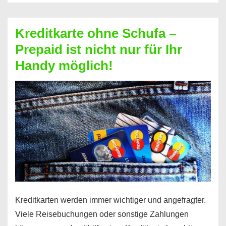
Schufa
–
Kreditkarte ohne Schufa –
Neueröffnung
Prepaid ist nicht nur für Ihr
trotz
Handy möglich!
Schufaeintrag
möglich
Kreditkarten werden immer wichtiger und angefragter.
Viele Reisebuchungen oder sonstige Zahlungen