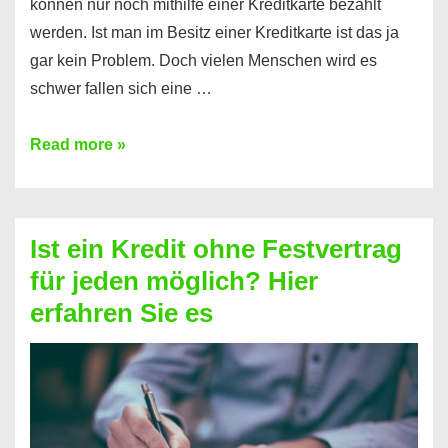
können nur noch mithilfe einer Kreditkarte bezahlt
werden. Ist man im Besitz einer Kreditkarte ist das ja
gar kein Problem. Doch vielen Menschen wird es
schwer fallen sich eine …
Kreditkarte
Read more »
ohne
Schufa
–
Ist ein Kredit ohne Festvertrag
Prepaid
für jeden möglich? Hier
ist
erfahren Sie es
nicht
nur
für
Ihr
Handy