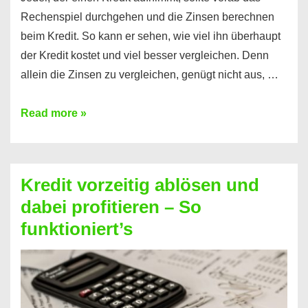
Rechenspiel durchgehen und die Zinsen berechnen
beim Kredit. So kann er sehen, wie viel ihn überhaupt
der Kredit kostet und viel besser vergleichen. Denn
allein die Zinsen zu vergleichen, genügt nicht aus, …
Ganz
Read more »
einfach
Zinsen
beim
Kredit vorzeitig ablösen und
Kredit
dabei profitieren – So
berechnen
funktioniert’s
–
Mit
diesen
Regeln!