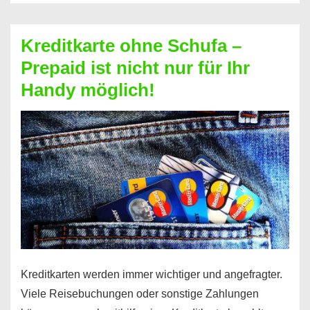
Schufa
–
Kreditkarte ohne Schufa –
Neueröffnung
Prepaid ist nicht nur für Ihr
trotz
Handy möglich!
Schufaeintrag
möglich
Kreditkarten werden immer wichtiger und angefragter.
Viele Reisebuchungen oder sonstige Zahlungen