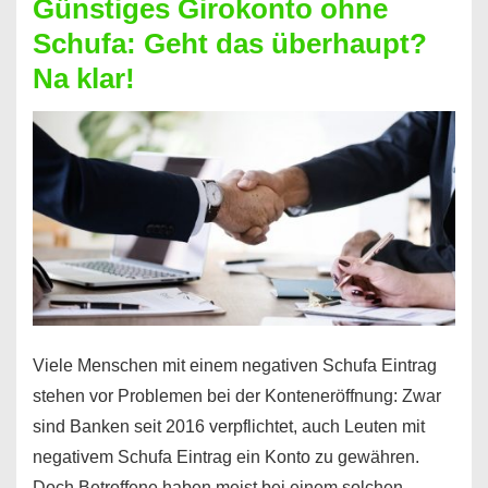
Günstiges Girokonto ohne
dabei
Schufa: Geht das überhaupt?
profitieren
Na klar!
–
So
funktioniert’s
Viele Menschen mit einem negativen Schufa Eintrag
stehen vor Problemen bei der Konteneröffnung: Zwar
sind Banken seit 2016 verpflichtet, auch Leuten mit
negativem Schufa Eintrag ein Konto zu gewähren.
Doch Betroffene haben meist bei einem solchen