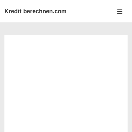
↓
Kredit berechnen.com
Zum
MEN
Inhalt
Main
Navigation