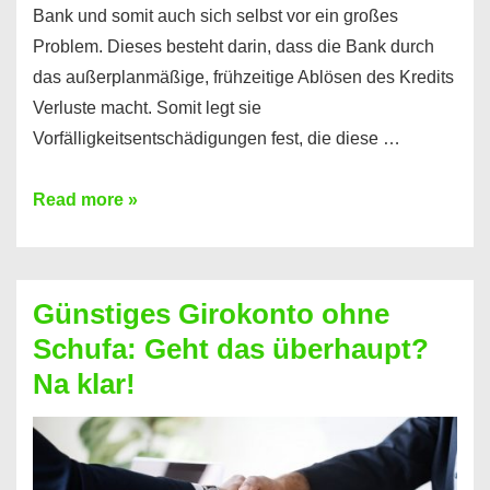
Bank und somit auch sich selbst vor ein großes
Problem. Dieses besteht darin, dass die Bank durch
das außerplanmäßige, frühzeitige Ablösen des Kredits
Verluste macht. Somit legt sie
Vorfälligkeitsentschädigungen fest, die diese …
Kredit
Read more »
vorzeitig
ablösen
und
Günstiges Girokonto ohne
dabei
Schufa: Geht das überhaupt?
profitieren
Na klar!
–
So
funktioniert’s