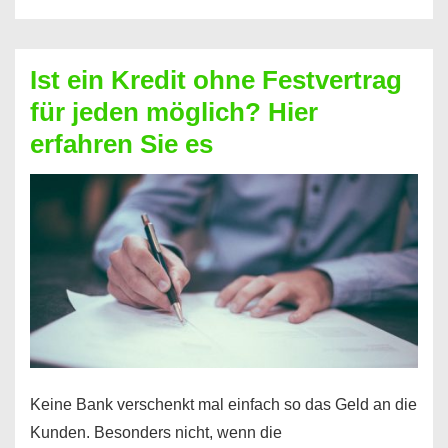
ohne
Schufa
–
Ist ein Kredit ohne Festvertrag
Prepaid
für jeden möglich? Hier
ist
erfahren Sie es
nicht
nur
für
Ihr
Handy
möglich!
Keine Bank verschenkt mal einfach so das Geld an die
Kunden. Besonders nicht, wenn die