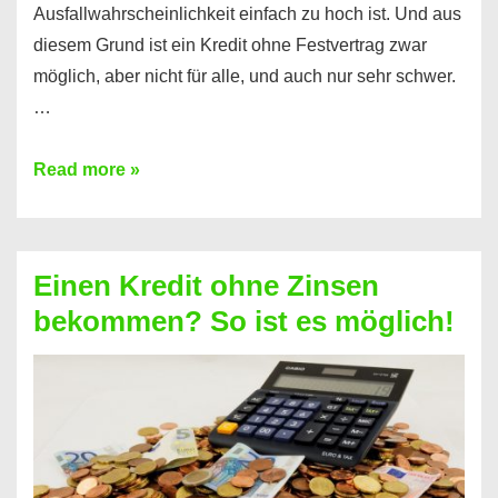
Ausfallwahrscheinlichkeit einfach zu hoch ist. Und aus
diesem Grund ist ein Kredit ohne Festvertrag zwar
möglich, aber nicht für alle, und auch nur sehr schwer.
…
Ist
Read more »
ein
Kredit
ohne
Einen Kredit ohne Zinsen
Festvertrag
bekommen? So ist es möglich!
für
jeden
möglich?
Hier
erfahren
Sie