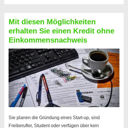
Der
Kredit
Mit diesen Möglichkeiten
für
erhalten Sie einen Kredit ohne
schnelle
Einkommensnachweis
Durchstarter
Sie planen die Gründung eines Start-up, sind
Freiberufler, Student oder verfügen über kein