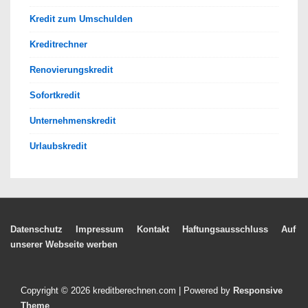
Kredit zum Umschulden
Kreditrechner
Renovierungskredit
Sofortkredit
Unternehmenskredit
Urlaubskredit
Footer-
Datenschutz
Impressum
Kontakt
Haftungsausschluss
Auf
unserer Webseite werben
Menü
Copyright © 2026
kreditberechnen.com
| Powered by
Responsive
Theme