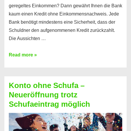
geregeltes Einkommen? Dann gewährt Ihnen die Bank
kaum einen Kredit ohne Einkommensnachweis. Jede
Bank benötigt mindestens eine Sicherheit, dass der
Schuldner den aufgenommenen Kredit zurückzahlt.
Die Aussichten …
Mit
Read more »
diesen
Möglichkeiten
erhalten
Konto ohne Schufa –
Sie
Neueröffnung trotz
einen
Schufaeintrag möglich
Kredit
ohne
Einkommensnachweis