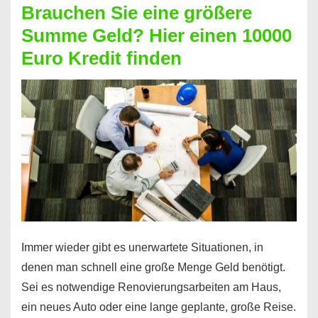
Brauchen Sie eine größere
Geht
Summe Geld? Hier einen 10000
das
Euro Kredit finden
überhaupt?
Na
klar!
Immer wieder gibt es unerwartete Situationen, in
denen man schnell eine große Menge Geld benötigt.
Sei es notwendige Renovierungsarbeiten am Haus,
ein neues Auto oder eine lange geplante, große Reise.