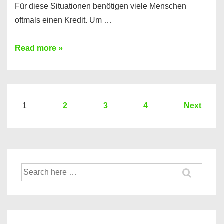
Für diese Situationen benötigen viele Menschen
oftmals einen Kredit. Um …
Brauchen
Read more »
Sie
eine
größere
Summe
Seitennummerierung
1
2
3
4
Next
Geld?
der
Hier
Beiträge
einen
10000
Suche
Euro
nach:
Kredit
finden