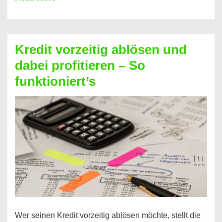
einfach
Zinsen
beim
Kredit vorzeitig ablösen und
Kredit
dabei profitieren – So
berechnen
funktioniert’s
–
Mit
diesen
Regeln!
Wer seinen Kredit vorzeitig ablösen möchte, stellt die