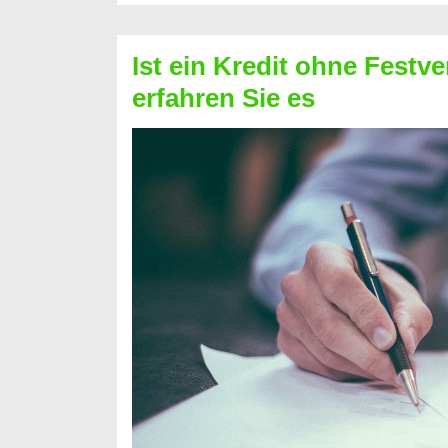
Schufa
–
Ist ein Kredit ohne Festve
Prepaid
erfahren Sie es
ist
nicht
nur
für
Ihr
Handy
möglich!