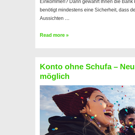
Einkommen? Dann gewährt Ihnen die Bank 
benötigt mindestens eine Sicherheit, dass 
Aussichten …
Mit
Read more »
diesen
Möglichkeiten
erhalten
Konto ohne Schufa – Neue
Sie
möglich
einen
Kredit
ohne
Einkommensnachweis