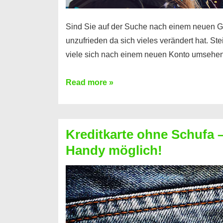
Sind Sie auf der Suche nach einem neuen G
unzufrieden da sich vieles verändert hat. S
viele sich nach einem neuen Konto umsehen
Konto
Read more »
ohne
Schufa
–
Kreditkarte ohne Schufa – 
Neueröffnung
Handy möglich!
trotz
Schufaeintrag
möglich