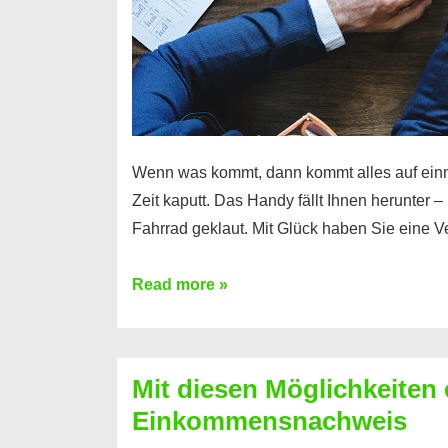
Wenn was kommt, dann kommt alles auf ein
Zeit kaputt. Das Handy fällt Ihnen herunter 
Fahrrad geklaut. Mit Glück haben Sie eine 
Ferratum
Read more »
–
Der
Kredit
Mit diesen Möglichkeiten 
für
Einkommensnachweis
schnelle