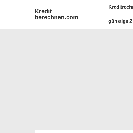
↓
Main
Kreditrech
Kredit
Zum
Navigation
berechnen.com
Inhalt
günstige Z