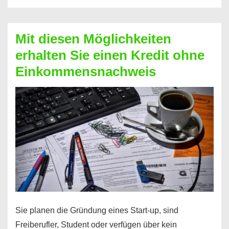
Der
Kredit
Mit diesen Möglichkeiten
für
erhalten Sie einen Kredit ohne
schnelle
Einkommensnachweis
Durchstarter
Sie planen die Gründung eines Start-up, sind
Freiberufler, Student oder verfügen über kein