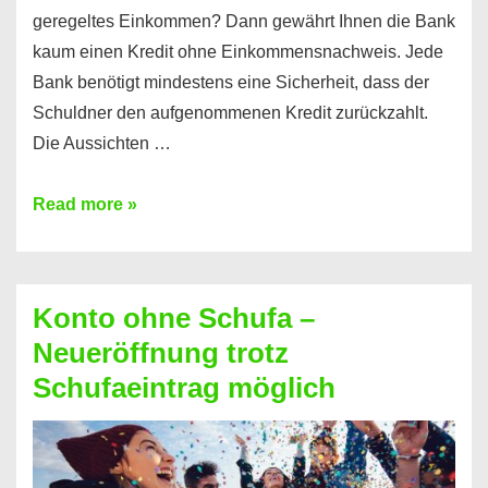
geregeltes Einkommen? Dann gewährt Ihnen die Bank
kaum einen Kredit ohne Einkommensnachweis. Jede
Bank benötigt mindestens eine Sicherheit, dass der
Schuldner den aufgenommenen Kredit zurückzahlt.
Die Aussichten …
Mit
Read more »
diesen
Möglichkeiten
erhalten
Konto ohne Schufa –
Sie
Neueröffnung trotz
einen
Schufaeintrag möglich
Kredit
ohne
Einkommensnachweis