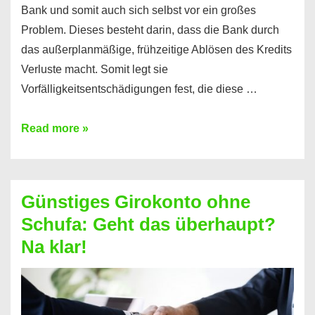
Bank und somit auch sich selbst vor ein großes
Problem. Dieses besteht darin, dass die Bank durch
das außerplanmäßige, frühzeitige Ablösen des Kredits
Verluste macht. Somit legt sie
Vorfälligkeitsentschädigungen fest, die diese …
Kredit
Read more »
vorzeitig
ablösen
und
Günstiges Girokonto ohne
dabei
Schufa: Geht das überhaupt?
profitieren
Na klar!
–
So
funktioniert’s