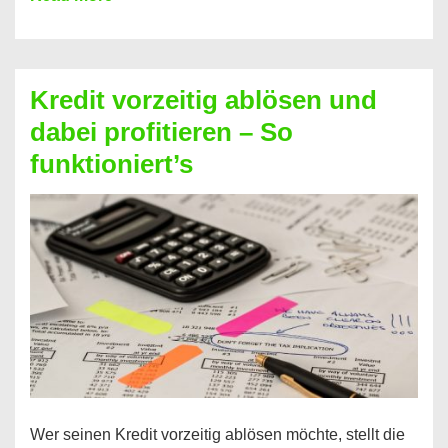
einfach
Zinsen
beim
Kredit vorzeitig ablösen und
Kredit
dabei profitieren – So
berechnen
funktioniert’s
–
Mit
diesen
Regeln!
Wer seinen Kredit vorzeitig ablösen möchte, stellt die