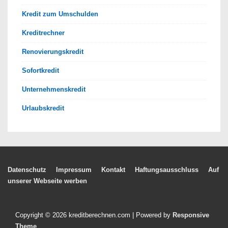
Kredit zum Umschulden
Kreditrechner
Renovierungskredit
Sofortkredit
Unternehmenskredit
Urlaubskredit
Footer-
Datenschutz
Impressum
Kontakt
Haftungsausschluss
Auf
unserer Webseite werben
Menü
Copyright © 2026
kreditberechnen.com
| Powered by
Responsive
Theme