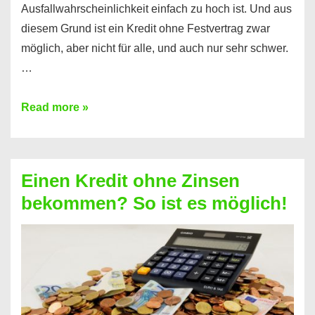
Ausfallwahrscheinlichkeit einfach zu hoch ist. Und aus
diesem Grund ist ein Kredit ohne Festvertrag zwar
möglich, aber nicht für alle, und auch nur sehr schwer.
…
Ist
Read more »
ein
Kredit
ohne
Einen Kredit ohne Zinsen
Festvertrag
bekommen? So ist es möglich!
für
jeden
möglich?
Hier
erfahren
Sie