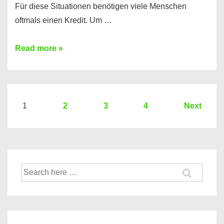
Für diese Situationen benötigen viele Menschen
oftmals einen Kredit. Um …
Brauchen
Read more »
Sie
eine
größere
Summe
Seitennummerierung
1
2
3
4
Next
Geld?
der
Hier
Beiträge
einen
10000
Suche
Euro
nach:
Kredit
finden