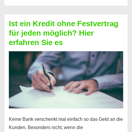
ohne
Schufa
–
Ist ein Kredit ohne Festvertrag
Prepaid
für jeden möglich? Hier
ist
erfahren Sie es
nicht
nur
für
Ihr
Handy
möglich!
Keine Bank verschenkt mal einfach so das Geld an die
Kunden. Besonders nicht, wenn die