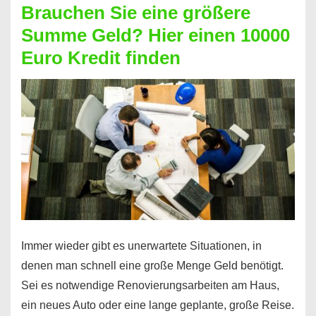
Brauchen Sie eine größere
Geht
Summe Geld? Hier einen 10000
das
Euro Kredit finden
überhaupt?
Na
klar!
Immer wieder gibt es unerwartete Situationen, in
denen man schnell eine große Menge Geld benötigt.
Sei es notwendige Renovierungsarbeiten am Haus,
ein neues Auto oder eine lange geplante, große Reise.