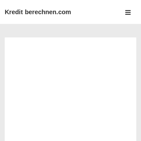
↓
Kredit berechnen.com
Zum
MEN
Inhalt
Main
Navigation