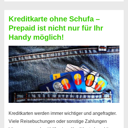
Schufa
–
Kreditkarte ohne Schufa –
Neueröffnung
Prepaid ist nicht nur für Ihr
trotz
Handy möglich!
Schufaeintrag
möglich
Kreditkarten werden immer wichtiger und angefragter.
Viele Reisebuchungen oder sonstige Zahlungen