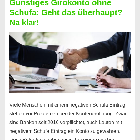
Günstiges Girokonto ohne
dabei
Schufa: Geht das überhaupt?
profitieren
Na klar!
–
So
funktioniert’s
Viele Menschen mit einem negativen Schufa Eintrag
stehen vor Problemen bei der Konteneröffnung: Zwar
sind Banken seit 2016 verpflichtet, auch Leuten mit
negativem Schufa Eintrag ein Konto zu gewähren.
Doch Betroffene haben meist bei einem solchen