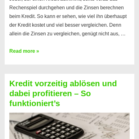
Rechenspiel durchgehen und die Zinsen berechnen
beim Kredit. So kann er sehen, wie viel ihn überhaupt
der Kredit kostet und viel besser vergleichen. Denn
allein die Zinsen zu vergleichen, genügt nicht aus, …
Ganz
Read more »
einfach
Zinsen
beim
Kredit vorzeitig ablösen und
Kredit
dabei profitieren – So
berechnen
funktioniert’s
–
Mit
diesen
Regeln!