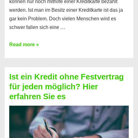
können nur noch mithilfe einer Kreditkarte bezahlt
werden. Ist man im Besitz einer Kreditkarte ist das ja
gar kein Problem. Doch vielen Menschen wird es
schwer fallen sich eine …
Kreditkarte
Read more »
ohne
Schufa
–
Ist ein Kredit ohne Festvertrag
Prepaid
für jeden möglich? Hier
ist
erfahren Sie es
nicht
nur
für
Ihr
Handy