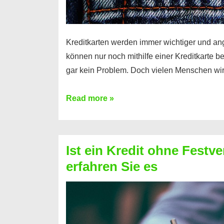
Kreditkarten werden immer wichtiger und an
können nur noch mithilfe einer Kreditkarte be
gar kein Problem. Doch vielen Menschen wir
Kreditkarte
Read more »
ohne
Schufa
–
Ist ein Kredit ohne Festve
Prepaid
erfahren Sie es
ist
nicht
nur
für
Ihr