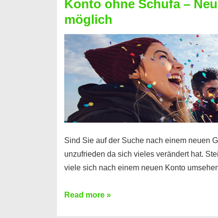
Konto ohne Schufa – Neue
Sie
möglich
einen
Kredit
ohne
Einkommensnachweis
Sind Sie auf der Suche nach einem neuen G
unzufrieden da sich vieles verändert hat. S
viele sich nach einem neuen Konto umsehen
Konto
Read more »
ohne