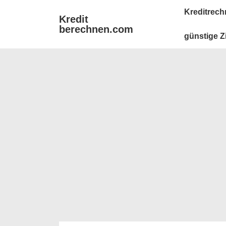
↓
Main
Kreditrech
Kredit
Zum
Navigation
berechnen.com
Inhalt
günstige Z