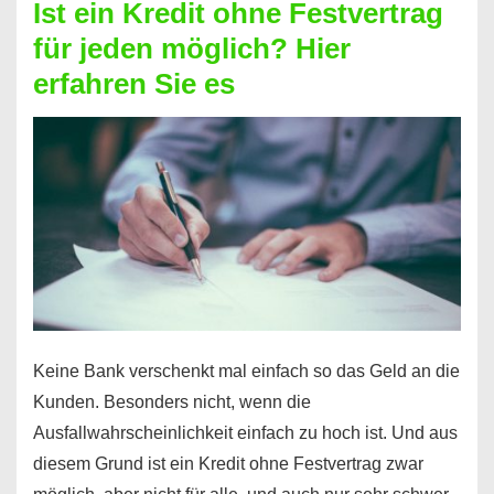
Ist ein Kredit ohne Festvertrag
Prepaid
für jeden möglich? Hier
ist
erfahren Sie es
nicht
nur
für
Ihr
Handy
möglich!
Keine Bank verschenkt mal einfach so das Geld an die
Kunden. Besonders nicht, wenn die
Ausfallwahrscheinlichkeit einfach zu hoch ist. Und aus
diesem Grund ist ein Kredit ohne Festvertrag zwar