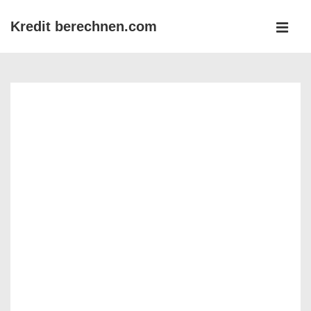
↓
Kredit berechnen.com
Zum
MEN
Inhalt
Main
Navigation