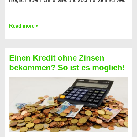
möglich, aber nicht für alle, und auch nur sehr schwer.
…
Ist
Read more »
ein
Kredit
ohne
Einen Kredit ohne Zinsen
Festvertrag
bekommen? So ist es möglich!
für
jeden
möglich?
Hier
erfahren
Sie
es