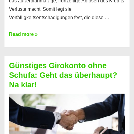
das außerplanmäßige, frühzeitige Ablösen des Kredits
Verluste macht. Somit legt sie
Vorfälligkeitsentschädigungen fest, die diese …
Kredit
Read more »
vorzeitig
ablösen
und
Günstiges Girokonto ohne
dabei
Schufa: Geht das überhaupt?
profitieren
Na klar!
–
So
funktioniert’s