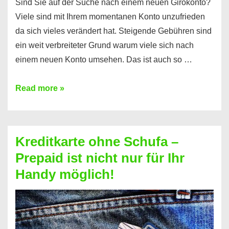
Sind Sie auf der Suche nach einem neuen Girokonto?
Viele sind mit Ihrem momentanen Konto unzufrieden
da sich vieles verändert hat. Steigende Gebühren sind
ein weit verbreiteter Grund warum viele sich nach
einem neuen Konto umsehen. Das ist auch so …
Konto
Read more »
ohne
Schufa
–
Kreditkarte ohne Schufa –
Neueröffnung
Prepaid ist nicht nur für Ihr
trotz
Handy möglich!
Schufaeintrag
möglich