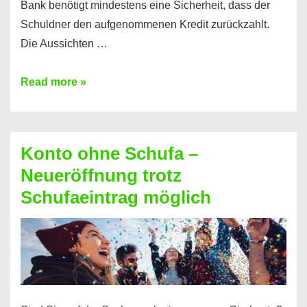
Bank benötigt mindestens eine Sicherheit, dass der
Schuldner den aufgenommenen Kredit zurückzahlt.
Die Aussichten …
Mit
Read more »
diesen
Möglichkeiten
erhalten
Konto ohne Schufa –
Sie
Neueröffnung trotz
einen
Schufaeintrag möglich
Kredit
ohne
Einkommensnachweis