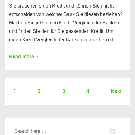
Sie brauchen einen Kredit und können Sich nicht
entscheiden von welcher Bank Sie diesen beziehen?
Machen Sie jetzt einen Kredit Vergleich der Banken
und finden Sie den für Sie passenden Kredit. Um
einen Kredit Vergleich der Banken zu machen ist …
Sie
Read more »
brauchen
einen
Kredit?
Hier
Seitennummerierung
1
2
3
4
Next
ein
der
Kredit
Beiträge
Vergleich
der
Suche
Banken