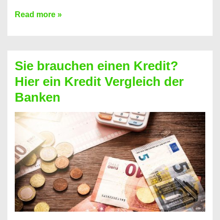
Brauchen
Read more »
Sie
eine
größere
Sie brauchen einen Kredit?
Summe
Hier ein Kredit Vergleich der
Geld?
Banken
Hier
einen
10000
Euro
Kredit
finden