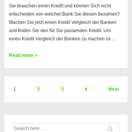
Sie brauchen einen Kredit und können Sich nicht
entscheiden von welcher Bank Sie diesen beziehen?
Machen Sie jetzt einen Kredit Vergleich der Banken
und finden Sie den für Sie passenden Kredit. Um
einen Kredit Vergleich der Banken zu machen ist …
Sie
Read more »
brauchen
einen
Kredit?
Hier
Seitennummerierung
1
2
3
4
Next
ein
der
Kredit
Beiträge
Vergleich
der
Suche
Banken