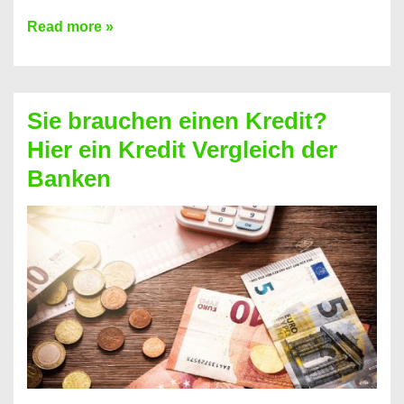
Brauchen
Read more »
Sie
eine
größere
Sie brauchen einen Kredit?
Summe
Hier ein Kredit Vergleich der
Geld?
Banken
Hier
einen
10000
Euro
Kredit
finden