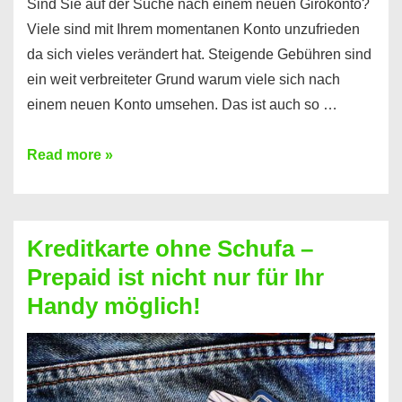
Sind Sie auf der Suche nach einem neuen Girokonto?
Viele sind mit Ihrem momentanen Konto unzufrieden
da sich vieles verändert hat. Steigende Gebühren sind
ein weit verbreiteter Grund warum viele sich nach
einem neuen Konto umsehen. Das ist auch so …
Konto
Read more »
ohne
Schufa
–
Kreditkarte ohne Schufa –
Neueröffnung
Prepaid ist nicht nur für Ihr
trotz
Handy möglich!
Schufaeintrag
möglich