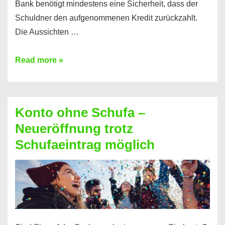
Bank benötigt mindestens eine Sicherheit, dass der
Schuldner den aufgenommenen Kredit zurückzahlt.
Die Aussichten …
Mit
Read more »
diesen
Möglichkeiten
erhalten
Konto ohne Schufa –
Sie
Neueröffnung trotz
einen
Schufaeintrag möglich
Kredit
ohne
Einkommensnachweis