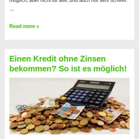
möglich, aber nicht für alle, und auch nur sehr schwer.
…
Ist
Read more »
ein
Kredit
ohne
Einen Kredit ohne Zinsen
Festvertrag
bekommen? So ist es möglich!
für
jeden
möglich?
Hier
erfahren
Sie
es