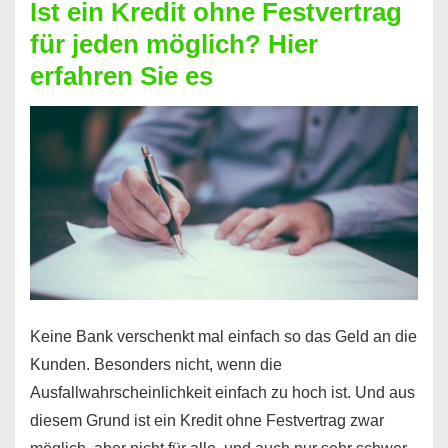
Ist ein Kredit ohne Festvertrag
Prepaid
für jeden möglich? Hier
ist
erfahren Sie es
nicht
nur
für
Ihr
Handy
möglich!
Keine Bank verschenkt mal einfach so das Geld an die
Kunden. Besonders nicht, wenn die
Ausfallwahrscheinlichkeit einfach zu hoch ist. Und aus
diesem Grund ist ein Kredit ohne Festvertrag zwar