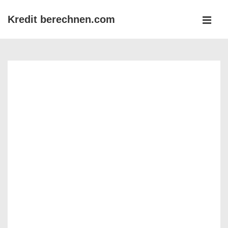
↓
Kredit berechnen.com
Zum
MEN
Inhalt
Main
Navigation