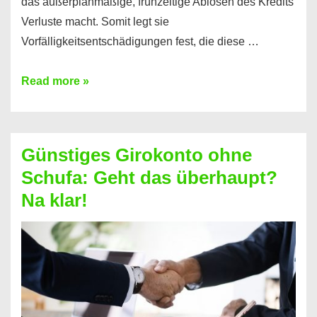
das außerplanmäßige, frühzeitige Ablösen des Kredits
Verluste macht. Somit legt sie
Vorfälligkeitsentschädigungen fest, die diese …
Kredit
Read more »
vorzeitig
ablösen
und
Günstiges Girokonto ohne
dabei
Schufa: Geht das überhaupt?
profitieren
Na klar!
–
So
funktioniert’s