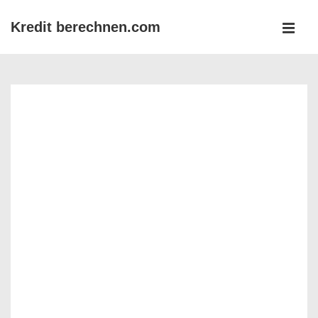
↓
Kredit berechnen.com
Zum
MEN
Inhalt
Main
Navigation