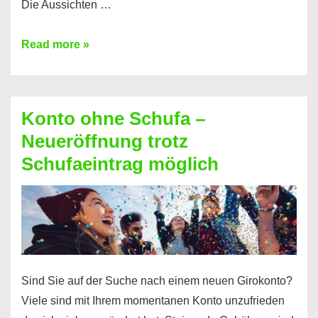
Die Aussichten …
Mit
Read more »
diesen
Möglichkeiten
erhalten
Konto ohne Schufa –
Sie
Neueröffnung trotz
einen
Schufaeintrag möglich
Kredit
ohne
Einkommensnachweis
Sind Sie auf der Suche nach einem neuen Girokonto?
Viele sind mit Ihrem momentanen Konto unzufrieden