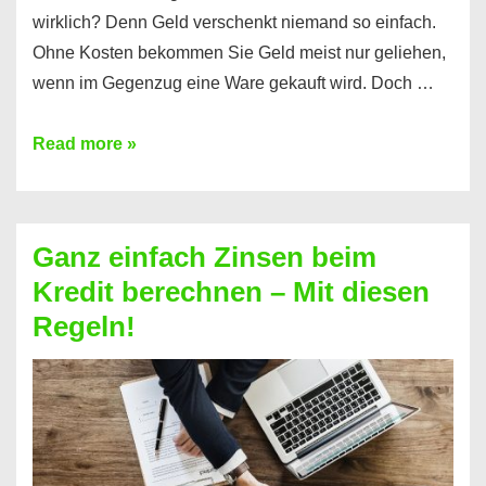
wirklich? Denn Geld verschenkt niemand so einfach.
Ohne Kosten bekommen Sie Geld meist nur geliehen,
wenn im Gegenzug eine Ware gekauft wird. Doch …
Einen
Read more »
Kredit
ohne
Zinsen
Ganz einfach Zinsen beim
bekommen?
Kredit berechnen – Mit diesen
So
Regeln!
ist
es
möglich!