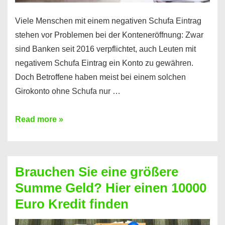
Viele Menschen mit einem negativen Schufa Eintrag
stehen vor Problemen bei der Konteneröffnung: Zwar
sind Banken seit 2016 verpflichtet, auch Leuten mit
negativem Schufa Eintrag ein Konto zu gewähren.
Doch Betroffene haben meist bei einem solchen
Girokonto ohne Schufa nur …
Günstiges
Read more »
Girokonto
ohne
Schufa:
Brauchen Sie eine größere
Geht
Summe Geld? Hier einen 10000
das
Euro Kredit finden
überhaupt?
Na