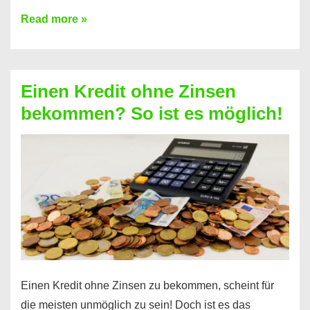
Ist
Read more »
ein
Kredit
ohne
Einen Kredit ohne Zinsen
Festvertrag
bekommen? So ist es möglich!
für
jeden
möglich?
Hier
erfahren
Sie
es
Einen Kredit ohne Zinsen zu bekommen, scheint für
die meisten unmöglich zu sein! Doch ist es das