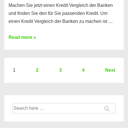
Machen Sie jetzt einen Kredit Vergleich der Banken
und finden Sie den für Sie passenden Kredit. Um
einen Kredit Vergleich der Banken zu machen ist …
Sie
Read more »
brauchen
einen
Kredit?
Hier
Seitennummerierung
1
2
3
4
Next
ein
der
Kredit
Beiträge
Vergleich
der
Suche
Banken
nach: