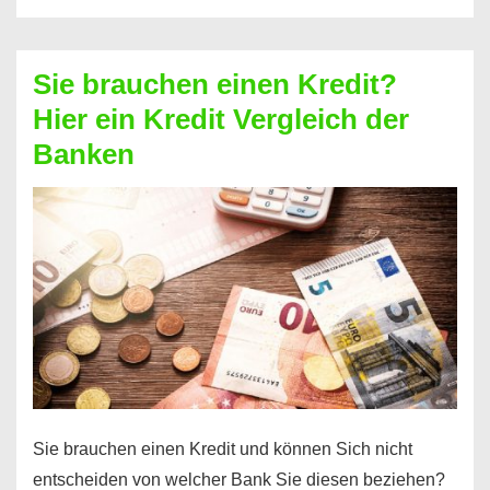
eine
größere
Sie brauchen einen Kredit?
Summe
Hier ein Kredit Vergleich der
Geld?
Banken
Hier
einen
10000
Euro
Kredit
finden
Sie brauchen einen Kredit und können Sich nicht
entscheiden von welcher Bank Sie diesen beziehen?