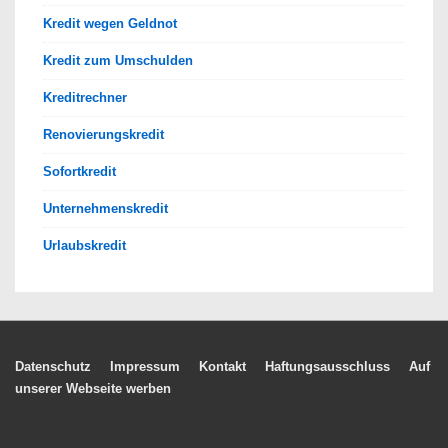
Kredit wegen Geldnot
Kredit zum Umschulden
Kreditrechner
Renovierungskredit
Sofortkredit
Unternehmenskredit
Urlaubskredit
Footer-
Datenschutz
Impressum
Kontakt
Haftungsausschluss
Auf
unserer Webseite werben
Menü