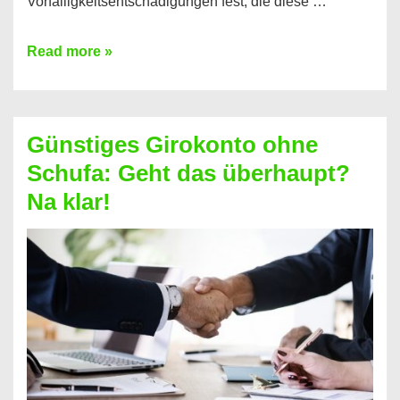
Vorfälligkeitsentschädigungen fest, die diese …
Kredit
Read more »
vorzeitig
ablösen
und
Günstiges Girokonto ohne
dabei
Schufa: Geht das überhaupt?
profitieren
Na klar!
–
So
funktioniert’s