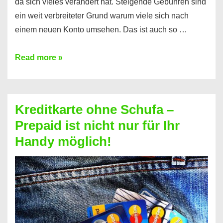
da sich vieles verändert hat. Steigende Gebühren sind
ein weit verbreiteter Grund warum viele sich nach
einem neuen Konto umsehen. Das ist auch so …
Konto
Read more »
ohne
Schufa
–
Kreditkarte ohne Schufa –
Neueröffnung
Prepaid ist nicht nur für Ihr
trotz
Handy möglich!
Schufaeintrag
möglich