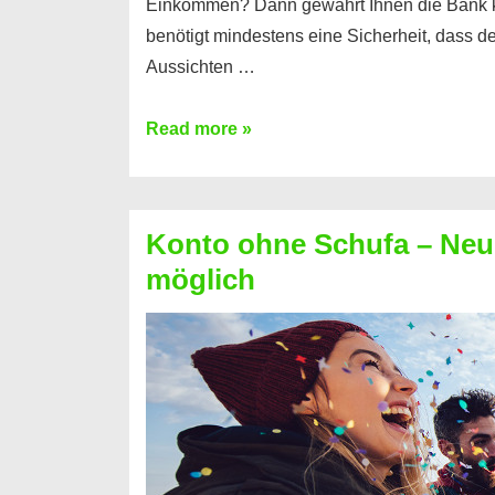
Einkommen? Dann gewährt Ihnen die Bank 
benötigt mindestens eine Sicherheit, dass 
Aussichten …
Mit
Read more »
diesen
Möglichkeiten
erhalten
Konto ohne Schufa – Neue
Sie
möglich
einen
Kredit
ohne
Einkommensnachweis