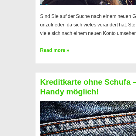
Sind Sie auf der Suche nach einem neuen G
unzufrieden da sich vieles verändert hat. S
viele sich nach einem neuen Konto umsehen
Konto
Read more »
ohne
Schufa
–
Kreditkarte ohne Schufa – 
Neueröffnung
Handy möglich!
trotz
Schufaeintrag
möglich