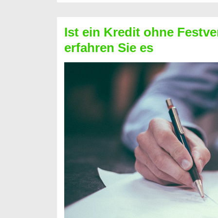
Schufa
–
Ist ein Kredit ohne Festve
Prepaid
erfahren Sie es
ist
nicht
nur
für
Ihr
Handy
möglich!