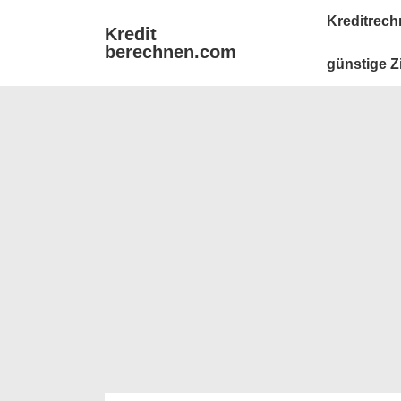
↓
Main
Kreditrech
Kredit
Zum
Navigation
berechnen.com
Inhalt
günstige Z