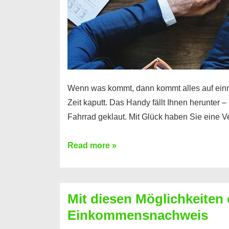
Wenn was kommt, dann kommt alles auf ein
Zeit kaputt. Das Handy fällt Ihnen herunter 
Fahrrad geklaut. Mit Glück haben Sie eine 
Ferratum
Read more »
–
Der
Kredit
Mit diesen Möglichkeiten 
für
Einkommensnachweis
schnelle