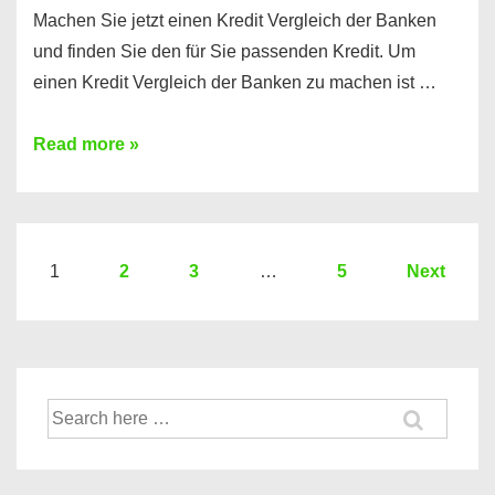
Machen Sie jetzt einen Kredit Vergleich der Banken
und finden Sie den für Sie passenden Kredit. Um
einen Kredit Vergleich der Banken zu machen ist …
Sie
Read more »
brauchen
einen
Kredit?
Hier
Seitennummerierung
1
2
3
…
5
Next
ein
der
Kredit
Beiträge
Vergleich
der
Suche
Banken
nach: