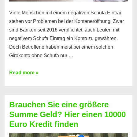
Viele Menschen mit einem negativen Schufa Eintrag
stehen vor Problemen bei der Konteneröffnung: Zwar
sind Banken seit 2016 verpflichtet, auch Leuten mit
negativem Schufa Eintrag ein Konto zu gewähren.
Doch Betroffene haben meist bei einem solchen
Girokonto ohne Schufa nur …
Günstiges
Read more »
Girokonto
ohne
Schufa:
Brauchen Sie eine größere
Geht
Summe Geld? Hier einen 10000
das
Euro Kredit finden
überhaupt?
Na