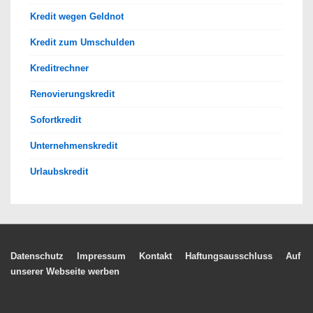
Kredit wegen Geldnot
Kredit zum Umschulden
Kreditrechner
Renovierungskredit
Sofortkredit
Unternehmenskredit
Urlaubskredit
Footer-
Datenschutz
Impressum
Kontakt
Haftungsausschluss
Auf
unserer Webseite werben
Menü