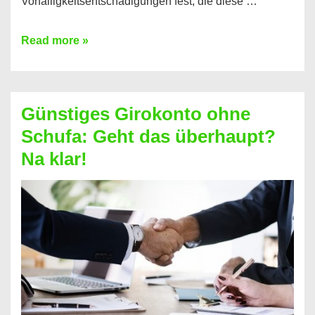
Vorfälligkeitsentschädigungen fest, die diese …
Kredit
Read more »
vorzeitig
ablösen
und
Günstiges Girokonto ohne
dabei
Schufa: Geht das überhaupt?
profitieren
Na klar!
–
So
funktioniert’s