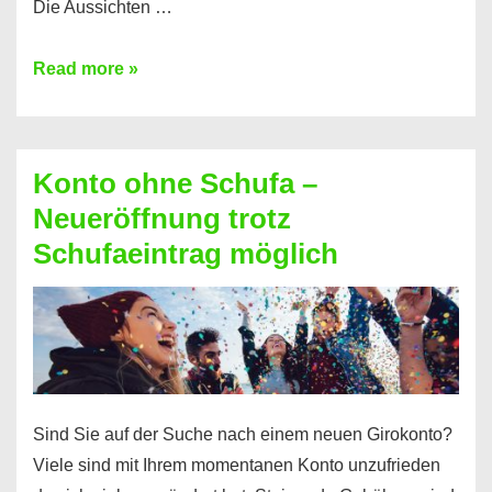
Die Aussichten …
Mit
Read more »
diesen
Möglichkeiten
erhalten
Konto ohne Schufa –
Sie
Neueröffnung trotz
einen
Schufaeintrag möglich
Kredit
ohne
Einkommensnachweis
Sind Sie auf der Suche nach einem neuen Girokonto?
Viele sind mit Ihrem momentanen Konto unzufrieden