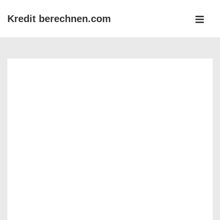
↓
Kredit berechnen.com
Zum
MEN
Inhalt
Main
Navigation