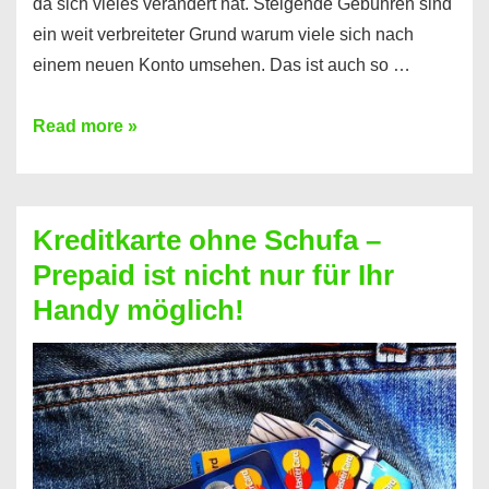
da sich vieles verändert hat. Steigende Gebühren sind
ein weit verbreiteter Grund warum viele sich nach
einem neuen Konto umsehen. Das ist auch so …
Konto
Read more »
ohne
Schufa
–
Kreditkarte ohne Schufa –
Neueröffnung
Prepaid ist nicht nur für Ihr
trotz
Handy möglich!
Schufaeintrag
möglich