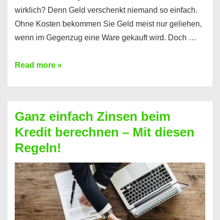
wirklich? Denn Geld verschenkt niemand so einfach.
Ohne Kosten bekommen Sie Geld meist nur geliehen,
wenn im Gegenzug eine Ware gekauft wird. Doch …
Einen
Read more »
Kredit
ohne
Zinsen
Ganz einfach Zinsen beim
bekommen?
Kredit berechnen – Mit diesen
So
Regeln!
ist
es
möglich!