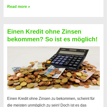
Ist
Read more »
ein
Kredit
ohne
Einen Kredit ohne Zinsen
Festvertrag
bekommen? So ist es möglich!
für
jeden
möglich?
Hier
erfahren
Sie
es
Einen Kredit ohne Zinsen zu bekommen, scheint für
die meisten unmöglich zu sein! Doch ist es das