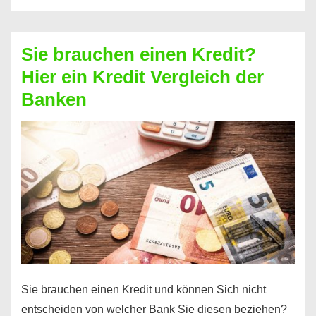
eine
größere
Sie brauchen einen Kredit?
Summe
Hier ein Kredit Vergleich der
Geld?
Banken
Hier
einen
10000
Euro
Kredit
finden
Sie brauchen einen Kredit und können Sich nicht
entscheiden von welcher Bank Sie diesen beziehen?