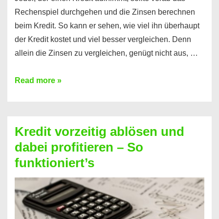
Rechenspiel durchgehen und die Zinsen berechnen
beim Kredit. So kann er sehen, wie viel ihn überhaupt
der Kredit kostet und viel besser vergleichen. Denn
allein die Zinsen zu vergleichen, genügt nicht aus, …
Ganz
Read more »
einfach
Zinsen
beim
Kredit vorzeitig ablösen und
Kredit
dabei profitieren – So
berechnen
funktioniert’s
–
Mit
diesen
Regeln!