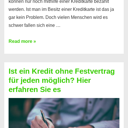
können nur noch mithilfe einer Kreditkarte bezahlt
werden. Ist man im Besitz einer Kreditkarte ist das ja
gar kein Problem. Doch vielen Menschen wird es
schwer fallen sich eine …
Kreditkarte
Read more »
ohne
Schufa
–
Ist ein Kredit ohne Festvertrag
Prepaid
für jeden möglich? Hier
ist
erfahren Sie es
nicht
nur
für
Ihr
Handy