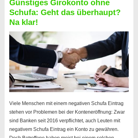
Günstiges Girokonto ohne
dabei
Schufa: Geht das überhaupt?
profitieren
Na klar!
–
So
funktioniert’s
Viele Menschen mit einem negativen Schufa Eintrag
stehen vor Problemen bei der Konteneröffnung: Zwar
sind Banken seit 2016 verpflichtet, auch Leuten mit
negativem Schufa Eintrag ein Konto zu gewähren.
Doch Betroffene haben meist bei einem solchen