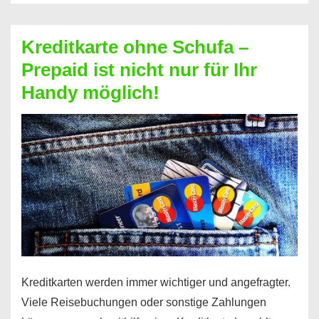
Schufa
–
Kreditkarte ohne Schufa –
Neueröffnung
Prepaid ist nicht nur für Ihr
trotz
Handy möglich!
Schufaeintrag
möglich
Kreditkarten werden immer wichtiger und angefragter.
Viele Reisebuchungen oder sonstige Zahlungen