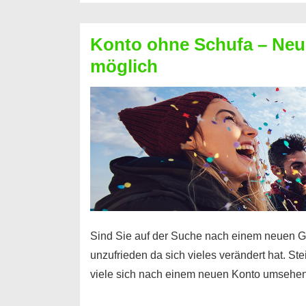
Möglichkeiten
erhalten
Konto ohne Schufa – Neue
Sie
möglich
einen
Kredit
ohne
Einkommensnachweis
Sind Sie auf der Suche nach einem neuen G
unzufrieden da sich vieles verändert hat. S
viele sich nach einem neuen Konto umsehen