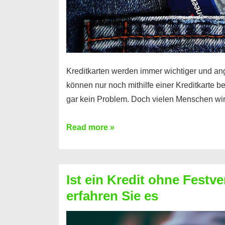
Kreditkarten werden immer wichtiger und an
können nur noch mithilfe einer Kreditkarte be
gar kein Problem. Doch vielen Menschen wir
Kreditkarte
Read more »
ohne
Schufa
–
Ist ein Kredit ohne Festve
Prepaid
erfahren Sie es
ist
nicht