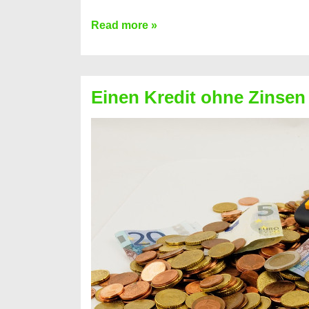
Ist
Read more »
ein
Kredit
ohne
Einen Kredit ohne Zinsen
Festvertrag
für
jeden
möglich?
Hier
erfahren
Sie
es