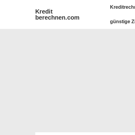
↓
Main
Kreditrech
Kredit
Zum
Navigation
berechnen.com
Inhalt
günstige Z