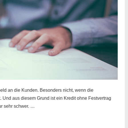
eld an die Kunden. Besonders nicht, wenn die
t. Und aus diesem Grund ist ein Kredit ohne Festvertrag
nur sehr schwer. …