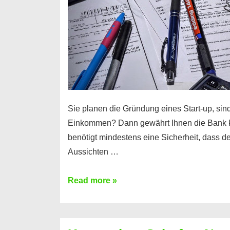
Sie planen die Gründung eines Start-up, sind
Einkommen? Dann gewährt Ihnen die Bank 
benötigt mindestens eine Sicherheit, dass 
Aussichten …
Mit
Read more »
diesen
Möglichkeiten
erhalten