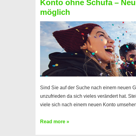
Konto ohne Schufa – Neue
Sie
möglich
einen
Kredit
ohne
Einkommensnachweis
Sind Sie auf der Suche nach einem neuen G
unzufrieden da sich vieles verändert hat. S
viele sich nach einem neuen Konto umsehen
Konto
Read more »
ohne