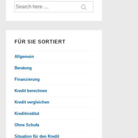
Suche
nach:
FÜR SIE SORTIERT
Allgemein
Beratung
Finanzierung
Kredit berechnen
Kredit vergleichen
Kreditinstitut
Ohne Schufa
Situation für den Kredit