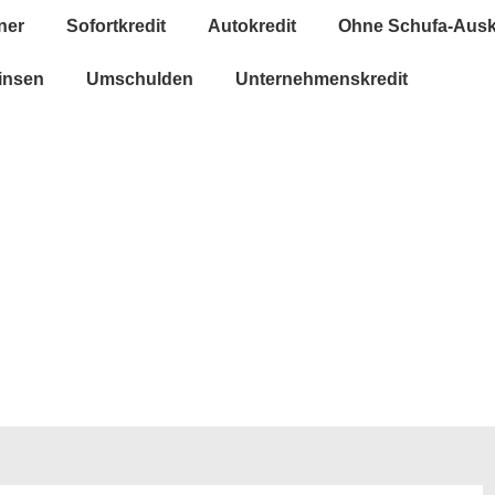
ner
Sofortkredit
Autokredit
Ohne Schufa-Ausk
insen
Umschulden
Unternehmenskredit