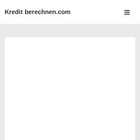
↓
Kredit berechnen.com
Zum
MEN
Inhalt
Main
Navigation