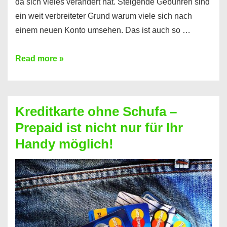
da sich vieles verändert hat. Steigende Gebühren sind
ein weit verbreiteter Grund warum viele sich nach
einem neuen Konto umsehen. Das ist auch so …
Konto
Read more »
ohne
Schufa
–
Kreditkarte ohne Schufa –
Neueröffnung
Prepaid ist nicht nur für Ihr
trotz
Handy möglich!
Schufaeintrag
möglich