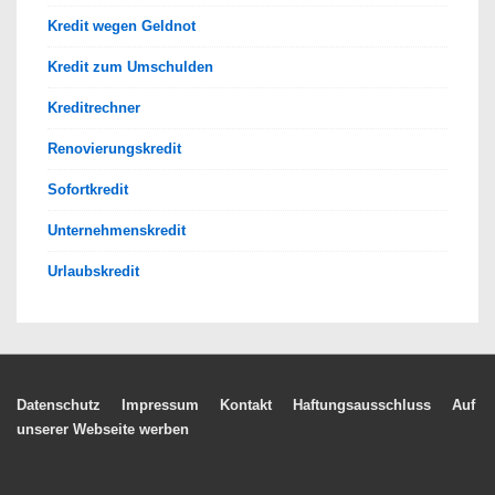
Kredit wegen Geldnot
Kredit zum Umschulden
Kreditrechner
Renovierungskredit
Sofortkredit
Unternehmenskredit
Urlaubskredit
Footer-
Datenschutz
Impressum
Kontakt
Haftungsausschluss
Auf
unserer Webseite werben
Menü