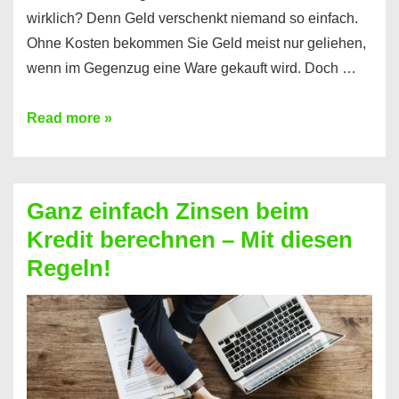
wirklich? Denn Geld verschenkt niemand so einfach.
Ohne Kosten bekommen Sie Geld meist nur geliehen,
wenn im Gegenzug eine Ware gekauft wird. Doch …
Einen
Read more »
Kredit
ohne
Zinsen
Ganz einfach Zinsen beim
bekommen?
Kredit berechnen – Mit diesen
So
Regeln!
ist
es
möglich!