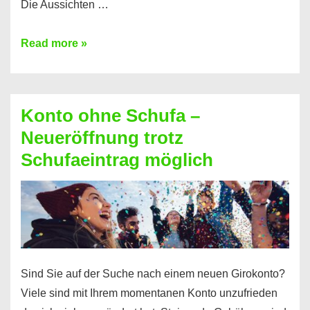
Die Aussichten …
Mit
Read more »
diesen
Möglichkeiten
erhalten
Konto ohne Schufa –
Sie
Neueröffnung trotz
einen
Schufaeintrag möglich
Kredit
ohne
Einkommensnachweis
Sind Sie auf der Suche nach einem neuen Girokonto?
Viele sind mit Ihrem momentanen Konto unzufrieden