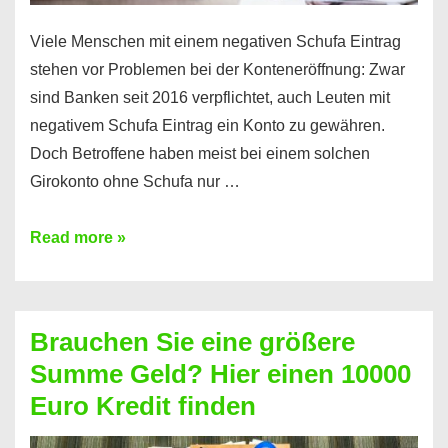
Viele Menschen mit einem negativen Schufa Eintrag
stehen vor Problemen bei der Konteneröffnung: Zwar
sind Banken seit 2016 verpflichtet, auch Leuten mit
negativem Schufa Eintrag ein Konto zu gewähren.
Doch Betroffene haben meist bei einem solchen
Girokonto ohne Schufa nur …
Günstiges
Read more »
Girokonto
ohne
Schufa:
Brauchen Sie eine größere
Geht
Summe Geld? Hier einen 10000
das
Euro Kredit finden
überhaupt?
Na