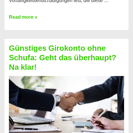
Vorfälligkeitsentschädigungen fest, die diese …
Kredit
Read more »
vorzeitig
ablösen
und
Günstiges Girokonto ohne
dabei
Schufa: Geht das überhaupt?
profitieren
Na klar!
–
So
funktioniert’s