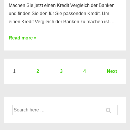
Machen Sie jetzt einen Kredit Vergleich der Banken
und finden Sie den für Sie passenden Kredit. Um
einen Kredit Vergleich der Banken zu machen ist …
Sie
Read more »
brauchen
einen
Kredit?
Hier
Seitennummerierung
1
2
3
4
Next
ein
der
Kredit
Beiträge
Vergleich
der
Suche
Banken
nach: