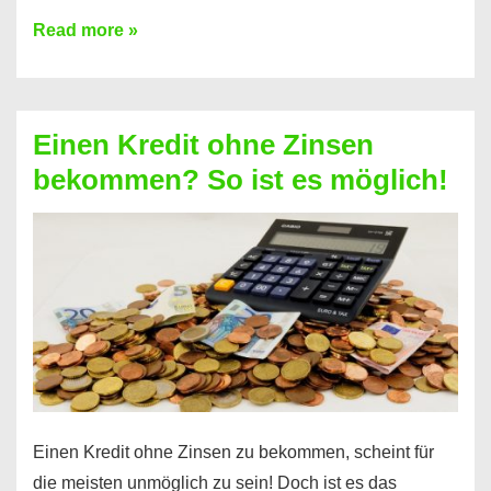
Ist
Read more »
ein
Kredit
ohne
Einen Kredit ohne Zinsen
Festvertrag
bekommen? So ist es möglich!
für
jeden
möglich?
Hier
erfahren
Sie
es
Einen Kredit ohne Zinsen zu bekommen, scheint für
die meisten unmöglich zu sein! Doch ist es das