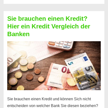
eine
größere
Sie brauchen einen Kredit?
Summe
Hier ein Kredit Vergleich der
Geld?
Banken
Hier
einen
10000
Euro
Kredit
finden
Sie brauchen einen Kredit und können Sich nicht
entscheiden von welcher Bank Sie diesen beziehen?