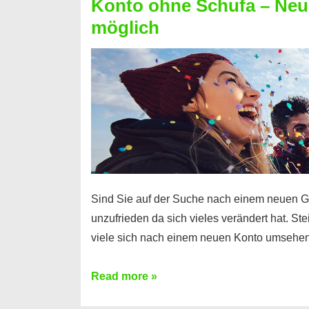
Konto ohne Schufa – Neue
Sie
möglich
einen
Kredit
ohne
Einkommensnachweis
Sind Sie auf der Suche nach einem neuen G
unzufrieden da sich vieles verändert hat. S
viele sich nach einem neuen Konto umsehen
Konto
Read more »
ohne