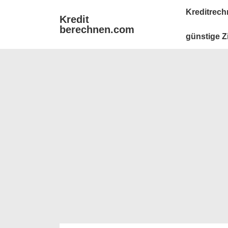
↓
Main
Kreditrech
Kredit
Zum
Navigation
berechnen.com
Inhalt
günstige Z