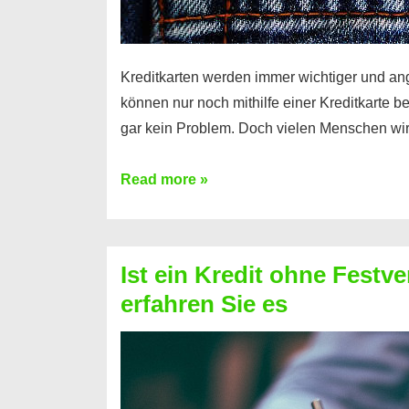
Kreditkarten werden immer wichtiger und an
können nur noch mithilfe einer Kreditkarte be
gar kein Problem. Doch vielen Menschen wir
Kreditkarte
Read more »
ohne
Schufa
–
Ist ein Kredit ohne Festve
Prepaid
erfahren Sie es
ist
nicht
nur
für
Ihr