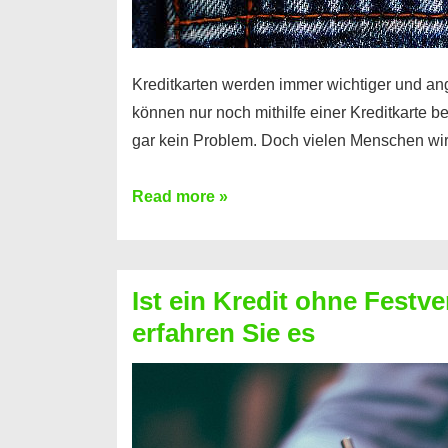
Kreditkarten werden immer wichtiger und an
können nur noch mithilfe einer Kreditkarte be
gar kein Problem. Doch vielen Menschen wir
Kreditkarte
Read more »
ohne
Schufa
–
Ist ein Kredit ohne Festve
Prepaid
erfahren Sie es
ist
nicht
nur
für
Ihr