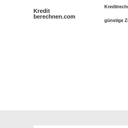
↓
Main
Kreditrech
Kredit
Zum
Navigation
berechnen.com
Inhalt
günstige Z