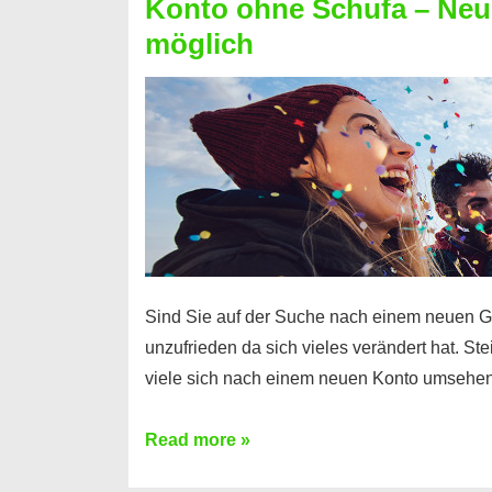
Konto ohne Schufa – Neue
Sie
möglich
einen
Kredit
ohne
Einkommensnachweis
Sind Sie auf der Suche nach einem neuen G
unzufrieden da sich vieles verändert hat. S
viele sich nach einem neuen Konto umsehen
Konto
Read more »
ohne