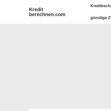
↓
Main
Kreditrech
Kredit
Zum
Navigation
berechnen.com
Inhalt
günstige Z