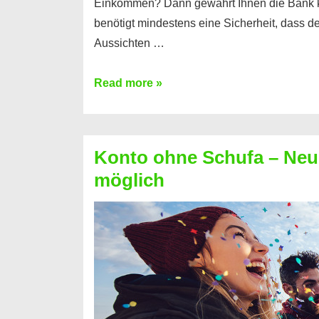
Einkommen? Dann gewährt Ihnen die Bank 
benötigt mindestens eine Sicherheit, dass 
Aussichten …
Mit
Read more »
diesen
Möglichkeiten
erhalten
Konto ohne Schufa – Neue
Sie
möglich
einen
Kredit
ohne
Einkommensnachweis