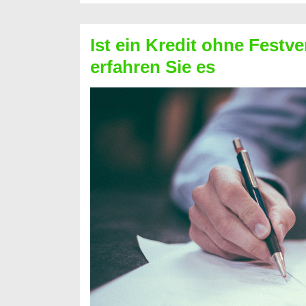
Schufa
–
Ist ein Kredit ohne Festve
Prepaid
erfahren Sie es
ist
nicht
nur
für
Ihr
Handy
möglich!