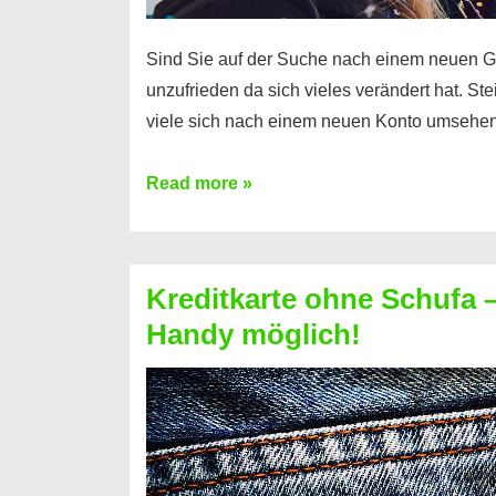
Sind Sie auf der Suche nach einem neuen G
unzufrieden da sich vieles verändert hat. S
viele sich nach einem neuen Konto umsehen
Konto
Read more »
ohne
Schufa
–
Kreditkarte ohne Schufa – 
Neueröffnung
Handy möglich!
trotz
Schufaeintrag
möglich