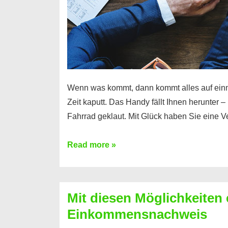
Wenn was kommt, dann kommt alles auf ein
Zeit kaputt. Das Handy fällt Ihnen herunter 
Fahrrad geklaut. Mit Glück haben Sie eine 
Ferratum
Read more »
–
Der
Kredit
Mit diesen Möglichkeiten 
für
Einkommensnachweis
schnelle