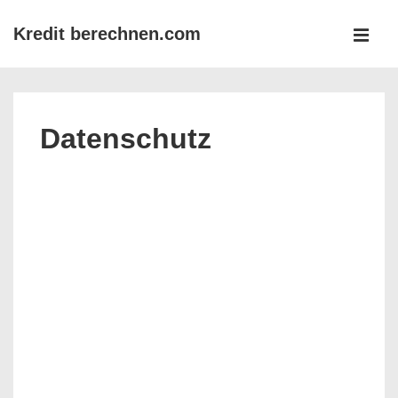
↓
Kredit berechnen.com
Zum
MEN
Inhalt
Main
Navigation
Datenschutz