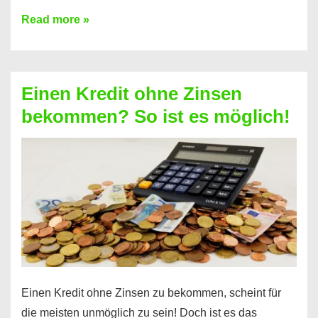
Ist
Read more »
ein
Kredit
ohne
Einen Kredit ohne Zinsen
Festvertrag
bekommen? So ist es möglich!
für
jeden
möglich?
Hier
erfahren
Sie
es
Einen Kredit ohne Zinsen zu bekommen, scheint für
die meisten unmöglich zu sein! Doch ist es das