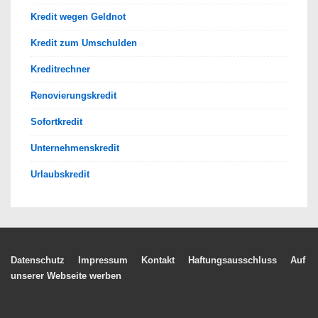
Kredit wegen Geldnot
Kredit zum Umschulden
Kreditrechner
Renovierungskredit
Sofortkredit
Unternehmenskredit
Urlaubskredit
Footer-
Datenschutz
Impressum
Kontakt
Haftungsausschluss
Auf
unserer Webseite werben
Menü