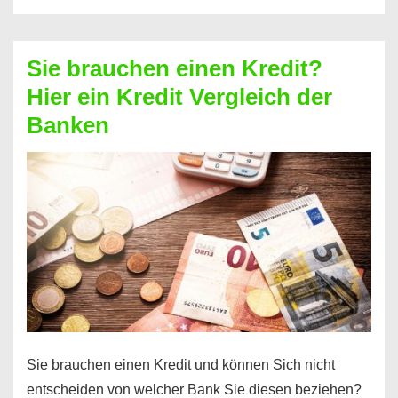
eine
größere
Sie brauchen einen Kredit?
Summe
Hier ein Kredit Vergleich der
Geld?
Banken
Hier
einen
10000
Euro
Kredit
finden
Sie brauchen einen Kredit und können Sich nicht
entscheiden von welcher Bank Sie diesen beziehen?