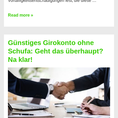
Vorfälligkeitsentschädigungen fest, die diese …
Kredit
Read more »
vorzeitig
ablösen
und
Günstiges Girokonto ohne
dabei
Schufa: Geht das überhaupt?
profitieren
Na klar!
–
So
funktioniert’s