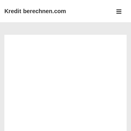
↓
Kredit berechnen.com
Zum
MEN
Inhalt
Main
Navigation