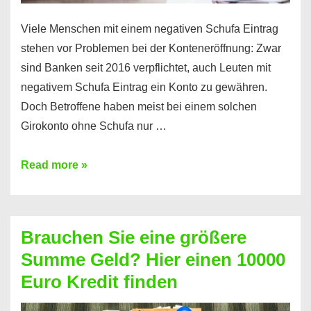
Viele Menschen mit einem negativen Schufa Eintrag
stehen vor Problemen bei der Konteneröffnung: Zwar
sind Banken seit 2016 verpflichtet, auch Leuten mit
negativem Schufa Eintrag ein Konto zu gewähren.
Doch Betroffene haben meist bei einem solchen
Girokonto ohne Schufa nur …
Günstiges
Read more »
Girokonto
ohne
Schufa:
Brauchen Sie eine größere
Geht
Summe Geld? Hier einen 10000
das
Euro Kredit finden
überhaupt?
Na