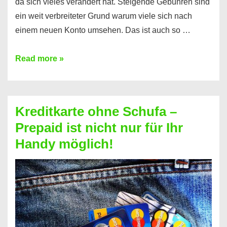
da sich vieles verändert hat. Steigende Gebühren sind
ein weit verbreiteter Grund warum viele sich nach
einem neuen Konto umsehen. Das ist auch so …
Konto
Read more »
ohne
Schufa
–
Kreditkarte ohne Schufa –
Neueröffnung
Prepaid ist nicht nur für Ihr
trotz
Handy möglich!
Schufaeintrag
möglich