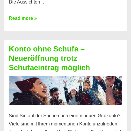
Die Aussichten …
Mit
Read more »
diesen
Möglichkeiten
erhalten
Konto ohne Schufa –
Sie
Neueröffnung trotz
einen
Schufaeintrag möglich
Kredit
ohne
Einkommensnachweis
Sind Sie auf der Suche nach einem neuen Girokonto?
Viele sind mit Ihrem momentanen Konto unzufrieden