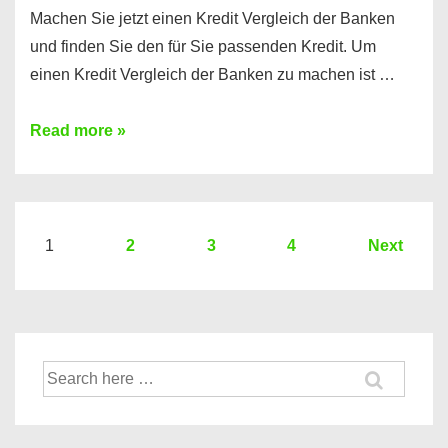
Machen Sie jetzt einen Kredit Vergleich der Banken
und finden Sie den für Sie passenden Kredit. Um
einen Kredit Vergleich der Banken zu machen ist …
Sie
Read more »
brauchen
einen
Kredit?
Hier
Seitennummerierung
1
2
3
4
Next
ein
der
Kredit
Beiträge
Vergleich
der
Suche
Banken
nach: