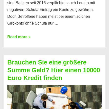
sind Banken seit 2016 verpflichtet, auch Leuten mit
negativem Schufa Eintrag ein Konto zu gewähren.
Doch Betroffene haben meist bei einem solchen
Girokonto ohne Schufa nur …
Günstiges
Read more »
Girokonto
ohne
Schufa:
Brauchen Sie eine größere
Geht
Summe Geld? Hier einen 10000
das
Euro Kredit finden
überhaupt?
Na
klar!