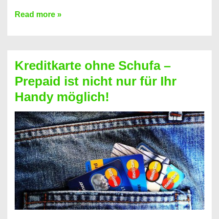
Konto
Read more »
ohne
Schufa
–
Kreditkarte ohne Schufa –
Neueröffnung
Prepaid ist nicht nur für Ihr
trotz
Handy möglich!
Schufaeintrag
möglich