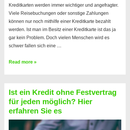
Kreditkarten werden immer wichtiger und angefragter.
Viele Reisebuchungen oder sonstige Zahlungen
können nur noch mithilfe einer Kreditkarte bezahlt
werden. Ist man im Besitz einer Kreditkarte ist das ja
gar kein Problem. Doch vielen Menschen wird es
schwer fallen sich eine …
Kreditkarte
Read more »
ohne
Schufa
–
Ist ein Kredit ohne Festvertrag
Prepaid
für jeden möglich? Hier
ist
erfahren Sie es
nicht
nur
für