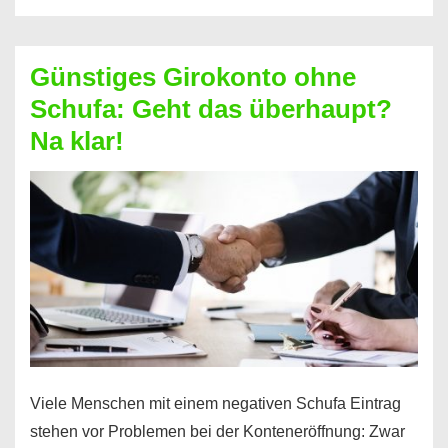
ablösen
und
Günstiges Girokonto ohne
dabei
Schufa: Geht das überhaupt?
profitieren
Na klar!
–
So
funktioniert’s
Viele Menschen mit einem negativen Schufa Eintrag
stehen vor Problemen bei der Konteneröffnung: Zwar