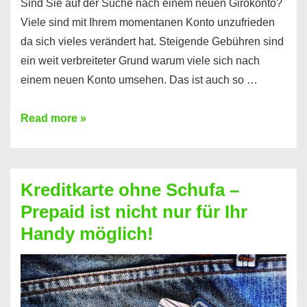
Sind Sie auf der Suche nach einem neuen Girokonto?
Viele sind mit Ihrem momentanen Konto unzufrieden
da sich vieles verändert hat. Steigende Gebühren sind
ein weit verbreiteter Grund warum viele sich nach
einem neuen Konto umsehen. Das ist auch so …
Konto
Read more »
ohne
Schufa
–
Kreditkarte ohne Schufa –
Neueröffnung
Prepaid ist nicht nur für Ihr
trotz
Handy möglich!
Schufaeintrag
möglich