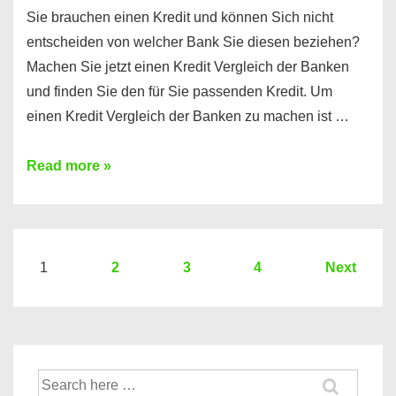
Sie brauchen einen Kredit und können Sich nicht
entscheiden von welcher Bank Sie diesen beziehen?
Machen Sie jetzt einen Kredit Vergleich der Banken
und finden Sie den für Sie passenden Kredit. Um
einen Kredit Vergleich der Banken zu machen ist …
Sie
Read more »
brauchen
einen
Kredit?
Hier
Seitennummerierung
1
2
3
4
Next
ein
der
Kredit
Beiträge
Vergleich
der
Suche
Banken