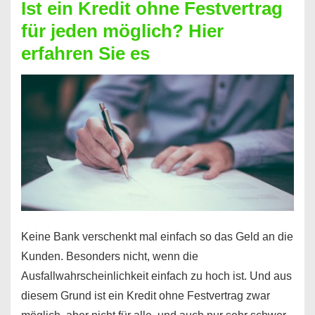
Ist ein Kredit ohne Festvertrag
Prepaid
für jeden möglich? Hier
ist
erfahren Sie es
nicht
nur
für
Ihr
Handy
möglich!
Keine Bank verschenkt mal einfach so das Geld an die
Kunden. Besonders nicht, wenn die
Ausfallwahrscheinlichkeit einfach zu hoch ist. Und aus
diesem Grund ist ein Kredit ohne Festvertrag zwar