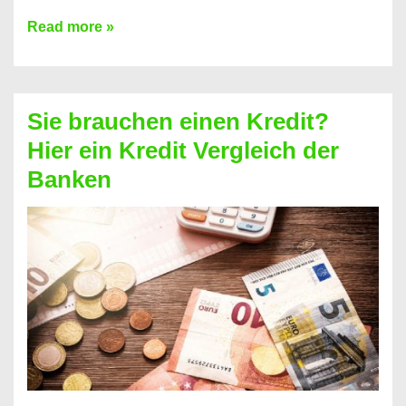
Brauchen
Read more »
Sie
eine
größere
Sie brauchen einen Kredit?
Summe
Hier ein Kredit Vergleich der
Geld?
Banken
Hier
einen
10000
Euro
Kredit
finden