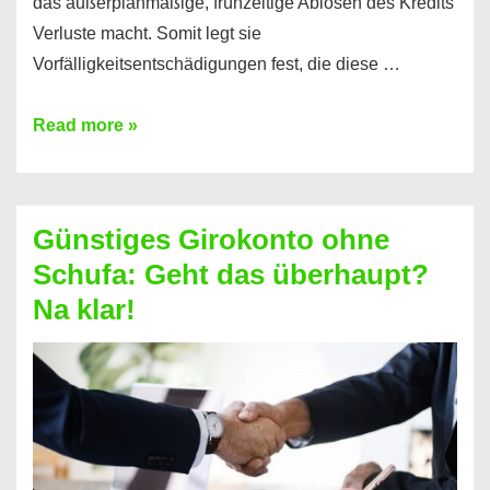
das außerplanmäßige, frühzeitige Ablösen des Kredits
Verluste macht. Somit legt sie
Vorfälligkeitsentschädigungen fest, die diese …
Kredit
Read more »
vorzeitig
ablösen
und
Günstiges Girokonto ohne
dabei
Schufa: Geht das überhaupt?
profitieren
Na klar!
–
So
funktioniert’s