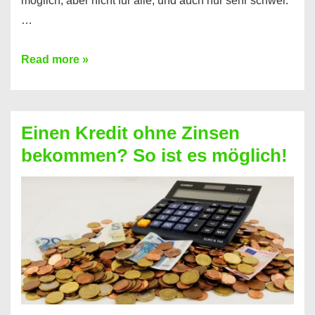
möglich, aber nicht für alle, und auch nur sehr schwer.
…
Ist
Read more »
ein
Kredit
ohne
Einen Kredit ohne Zinsen
Festvertrag
bekommen? So ist es möglich!
für
jeden
möglich?
Hier
erfahren
Sie
es