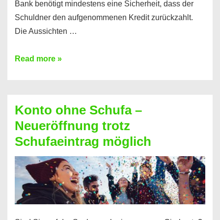
Bank benötigt mindestens eine Sicherheit, dass der
Schuldner den aufgenommenen Kredit zurückzahlt.
Die Aussichten …
Mit
Read more »
diesen
Möglichkeiten
erhalten
Konto ohne Schufa –
Sie
Neueröffnung trotz
einen
Schufaeintrag möglich
Kredit
ohne
Einkommensnachweis