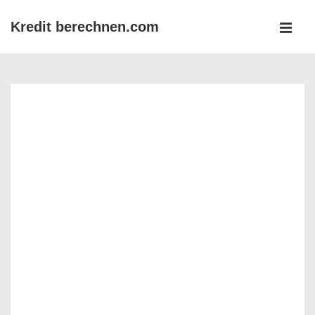
↓
Kredit berechnen.com
Zum
MEN
Inhalt
Main
Navigation