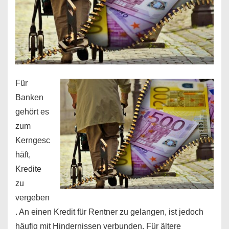
Für
Banken
gehört es
zum
Kerngesc
häft,
Kredite
zu
vergeben
. An einen Kredit für Rentner zu gelangen, ist jedoch
häufig mit Hindernissen verbunden. Für ältere