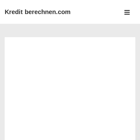
↓
Kredit berechnen.com
Zum
MEN
Inhalt
Main
Navigation