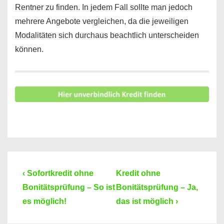
Rentner zu finden. In jedem Fall sollte man jedoch
mehrere Angebote vergleichen, da die jeweiligen
Modalitäten sich durchaus beachtlich unterscheiden
können.
Beitragsnavigation
Previous
Next
‹ Sofortkredit ohne
Kredit ohne
Post
Post
Bonitätsprüfung – So ist
Bonitätsprüfung – Ja,
is
is
es möglich!
das ist möglich ›